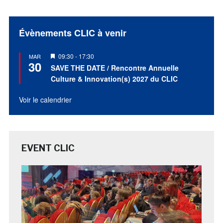
Évènements CLIC à venir
Mis
09:30
-
17:30
MAR
30
en
SAVE THE DATE / Rencontre Annuelle
avant
Culture & Innovation(s) 2027 du CLIC
Voir le calendrier
EVENT CLIC