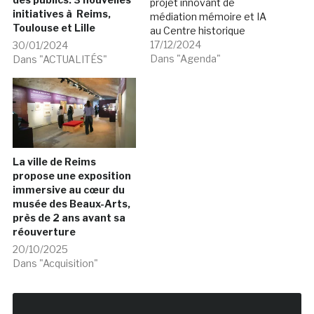
projet innovant de
initiatives à Reims,
médiation mémoire et IA
Toulouse et Lille
au Centre historique
minier de Lewarde; visite
17/12/2024
30/01/2024
démo du nouveau
Dans "Agenda"
Dans "ACTUALITÉS"
parcours sonore immersif
du musée du Quai Branly;
3ème atelier €œXR et
lieux culturels €, musées
et bien être €¦ autour de
ces thèmes, en
JANVIER…
La ville de Reims
propose une exposition
immersive au cœur du
musée des Beaux-Arts,
près de 2 ans avant sa
réouverture
20/10/2025
Dans "Acquisition"