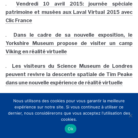
.
Vendredi 10 avril 2015: journée spéciale
patrimoine et musées aux Laval Virtual 2015 avec
Clic France
.
Dans le cadre de sa nouvelle exposition, le
Yorkshire Museum propose de visiter un camp
Viking en réalité virtuelle
.
Les visiteurs du Science Museum de Londres
peuvent revivre la descente spatiale de Tim Peake
dans une nouvelle expérience de réalité virtuelle
.
L’Abbaye de Villers-la-ville en Belgique se révèle en
Nous utilisons des cookies pour vous garantir la meilleure
expérience sur notre site. Si vous continuez à utiliser ce
réalité augmentée
dernier, nous considérerons que vous acceptez l'utilisation des
cookies.
.
Au Musée Canadien de la mer des àŽles de la
Ok
Madeleine, un cachalot géant renaà®t gr ce à la