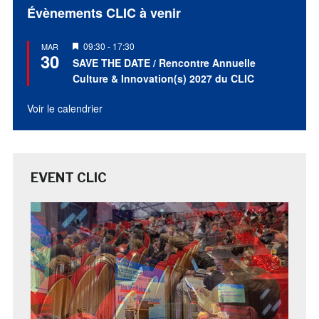
Évènements CLIC à venir
Mis
09:30
-
17:30
MAR
30
en
SAVE THE DATE / Rencontre Annuelle
avant
Culture & Innovation(s) 2027 du CLIC
Voir le calendrier
EVENT CLIC