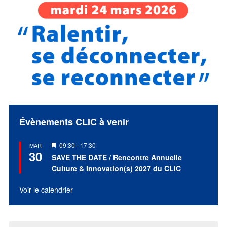
Évènements CLIC à venir
Mis
09:30
-
17:30
MAR
30
en
SAVE THE DATE / Rencontre Annuelle
avant
Culture & Innovation(s) 2027 du CLIC
Voir le calendrier