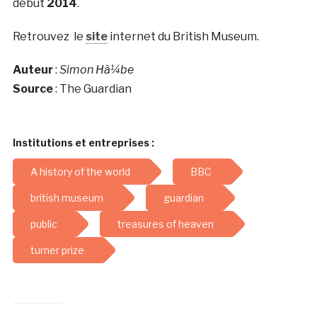
début
2014
.
Retrouvez le
site
internet du British Museum.
Auteur
:
Simon Hà¼be
Source
: The Guardian
Institutions et entreprises :
A history of the world
BBC
british museum
guardian
public
treasures of heaven
turner prize