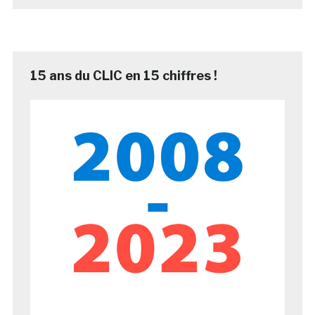
15 ans du CLIC en 15 chiffres !