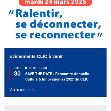
Évènements CLIC à venir
Mis
09:30
-
17:30
MAR
30
en
SAVE THE DATE / Rencontre Annuelle
avant
Culture & Innovation(s) 2027 du CLIC
Voir le calendrier