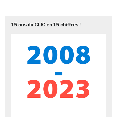
15 ans du CLIC en 15 chiffres !