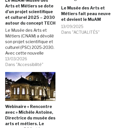
Le MuAM-Musée des
Arts et Métiers se dote
Le Musée des Arts et
d’un projet scientifique
Métiers fait peau neuve
et culturel 2025 – 2030
et devient le MuAM
autour du concept TECH
13/09/2025
Le Musée des Arts et
Dans "ACTUALITÉS"
Métiers (CNAM) a dévoilé
son projet scientifique et
culturel (PSC) 2025‑2030.
Avec cette nouvelle
feuille de route, le musée
13/03/2026
s’engage dans une
Dans "Accessibilité"
politique de
modernisation tournée
vers ses publics, ouverte
sur le monde
contemporain et
attentives aux enjeux
sociaux et
Webinaire « Rencontre
environnementaux. Au
avec » Michèle Antoine,
cœur du projet,…
Directrice du musée des
arts et métiers. Le