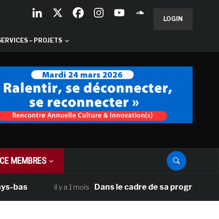
LOGIN
SERVICES – PROJETS
CE MEMBRES
s
Dans le cadre de sa programmation amér
il y a 1 mois