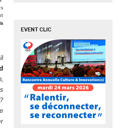
à¹
rs
nt
ls
EVENT CLIC
il
d
n,
s
?
e
r