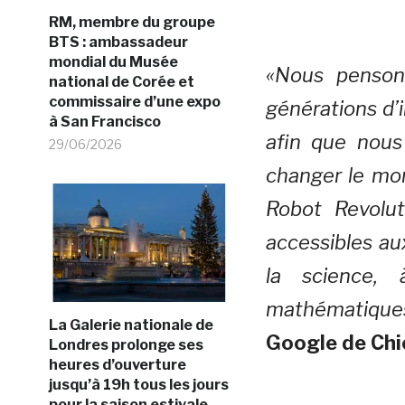
RM, membre du groupe
BTS : ambassadeur
mondial du Musée
«Nous pensons 
national de Corée et
commissaire d’une expo
générations d’
à San Francisco
afin que nous
29/06/2026
changer le mon
Robot Revolu
accessibles au
la science, 
mathématique
La Galerie nationale de
Google de Ch
Londres prolonge ses
heures d’ouverture
jusqu’à 19h tous les jours
pour la saison estivale