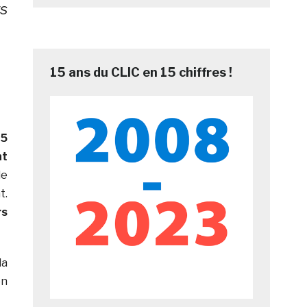
rs
15 ans du CLIC en 15 chiffres !
25
nt
le
t.
rs
la
on