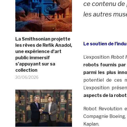
ce contenu de p
les autres mus
La Smithsonian projette
Le soutien de l’ind
les rêves de Refik Anadol,
une expérience d’art
L’exposition
Robot 
public immersif
s’appuyant sur sa
robots fournis par
collection
parmi les plus inn
30/06/2026
potentiel de ces m
L’exposition prése
aspects de la robot
Robot Revolution 
Compagnie Boeing, R
Kaplan.