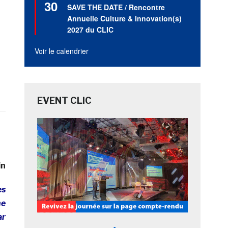
30
en
SAVE THE DATE / Rencontre
avant
Annuelle Culture & Innovation(s)
2027 du CLIC
Voir le calendrier
EVENT CLIC
in
es
ne
ar