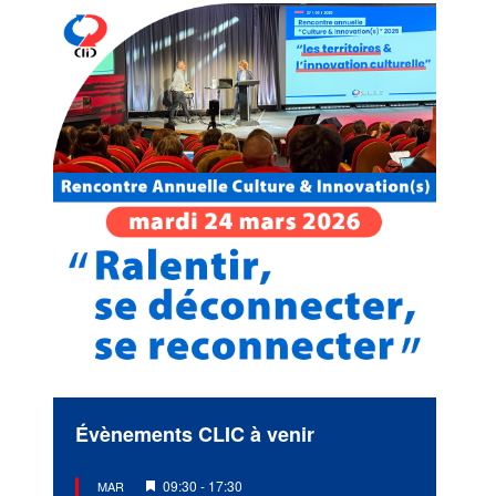
Évènements CLIC à venir
Mis
09:30
-
17:30
MAR