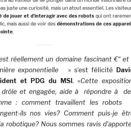
tra au visiteur de se plonger dans un monde visionnaire o
as juste une curiosité, mais un atout essentiel. Les visiteu
é de jouer et d’interagir avec des robots
qui ont rareme
ic, mais aussi de voir des
démonstrations de ces apparei
pointe
.
est réellement un domaine fascinant €“ et 
nière exponentielle
» s’est félicité
Davi
sident et PDG du MSI
. «
Cette expositio
 drôle et engagée, aide à répondre à de
mme : comment travaillent les robots 
gent-ils nos vies?
Comment puis-je êtr
la robotique? Nous sommes ravis d’apporte