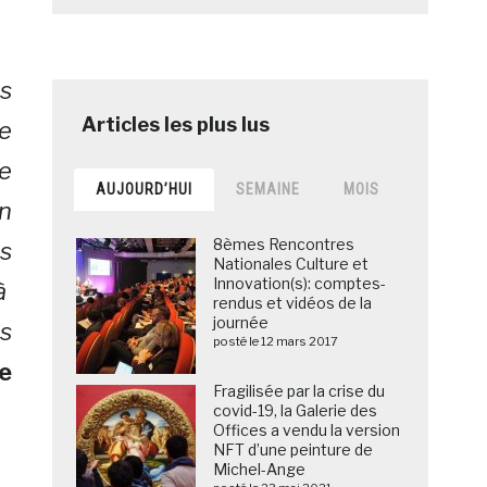
s
ie
e
AUJOURD’HUI
SEMAINE
MOIS
on
8èmes Rencontres
s
Nationales Culture et
Innovation(s): comptes-
 à
rendus et vidéos de la
journée
s
posté le 12 mars 2017
ce
Fragilisée par la crise du
covid-19, la Galerie des
Offices a vendu la version
NFT d’une peinture de
Michel-Ange