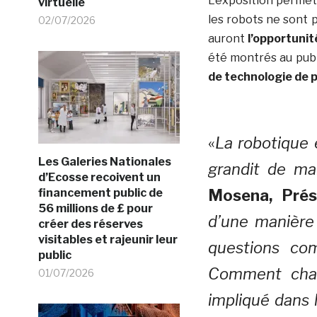
L’exposition permet
virtuelle
les robots ne sont p
02/07/2026
auront
l’opportunit
été montrés au publ
de technologie de 
«
La robotique 
Les Galeries Nationales
grandit de ma
d’Ecosse recoivent un
financement public de
Mosena, Pré
56 millions de £ pour
d’une manière
créer des réserves
visitables et rajeunir leur
questions co
public
Comment chan
01/07/2026
impliqué dans 