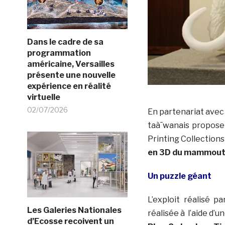
Dans le cadre de sa
programmation
américaine, Versailles
présente une nouvelle
expérience en réalité
virtuelle
02/07/2026
En partenariat ave
taà¯wanais propose 
Printing Collection
en 3D du mammou
Un puzzle géant
L’exploit réalisé p
Les Galeries Nationales
réalisée à l’aide d
d’Ecosse recoivent un