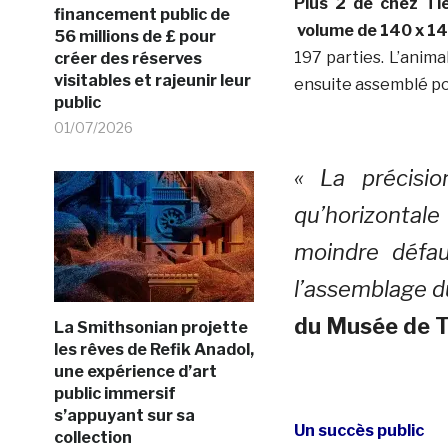
Plus 2 de chez Ti
financement public de
volume de 140 x 1
56 millions de £ pour
197 parties. L’anim
créer des réserves
visitables et rajeunir leur
ensuite assemblé pou
public
01/07/2026
« La précisio
qu’horizontal
moindre défau
l’assemblage 
du Musée de T
La Smithsonian projette
les rêves de Refik Anadol,
une expérience d’art
public immersif
s’appuyant sur sa
Un succès public
collection