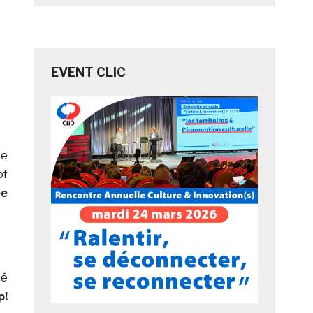
EVENT CLIC
ée
of
ée
té
p!