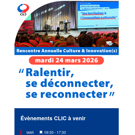
Évènements CLIC à venir
Mis
09:30
-
17:30
MAR