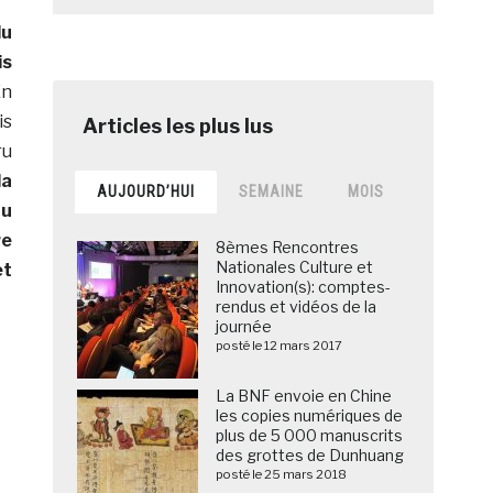
u
is
n
s
ru
la
AUJOURD’HUI
SEMAINE
MOIS
au
re
8èmes Rencontres
Nationales Culture et
t
Innovation(s): comptes-
rendus et vidéos de la
journée
posté le 12 mars 2017
La BNF envoie en Chine
les copies numériques de
plus de 5 000 manuscrits
des grottes de Dunhuang
posté le 25 mars 2018