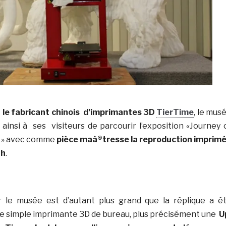
c
le fabricant chinois d’imprimantes 3D
TierTime
, le mus
ainsi à ses visiteurs de parcourir l’exposition «Journey 
s » avec comme
pièce maà®tresse la reproduction imprim
th
.
ar le musée est d’autant plus grand que la réplique a é
’une simple imprimante 3D de bureau, plus précisément une
U