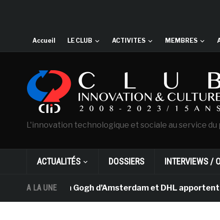
Accueil
LE CLUB
ACTIVITES
MEMBRES
L'innovation technologique et sociale au service du 
ACTUALITÉS
DOSSIERS
INTERVIEWS / 
usée Van Gogh d’Amsterdam et DHL apportent l’art dans 
A LA UNE