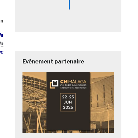
in
la
la
ue
Evénement partenaire