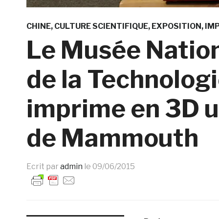
CHINE
CULTURE SCIENTIFIQUE
EXPOSITION
IM
Le Musée Nation
de la Technolog
imprime en 3D un
de Mammouth
Ecrit par
admin
le
09/06/2015