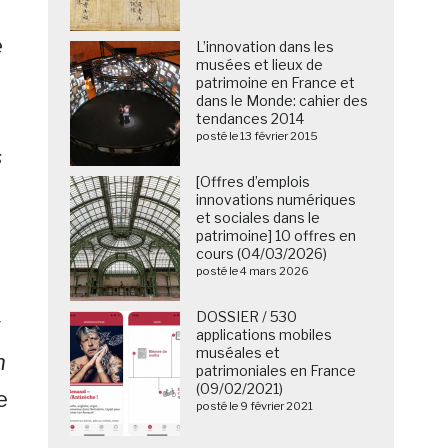
e
L’innovation dans les
musées et lieux de
e
patrimoine en France et
dans le Monde: cahier des
tendances 2014
posté le 13 février 2015
s
[Offres d’emplois
innovations numériques
et sociales dans le
patrimoine] 10 offres en
cours (04/03/2026)
posté le 4 mars 2026
DOSSIER / 530
t
applications mobiles
muséales et
n
patrimoniales en France
(09/02/2021)
e
posté le 9 février 2021