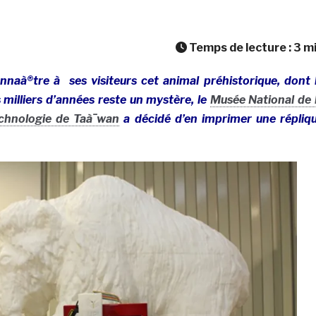
Temps de lecture :
3
m
nnaà®tre à ses visiteurs cet animal préhistorique, dont 
es milliers d’années reste un mystère, le
Musée National de 
echnologie de Taà¯wan
a décidé d’en imprimer une répliq