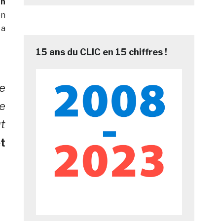
un
en
 a
15 ans du CLIC en 15 chiffres !
e
e
t
et