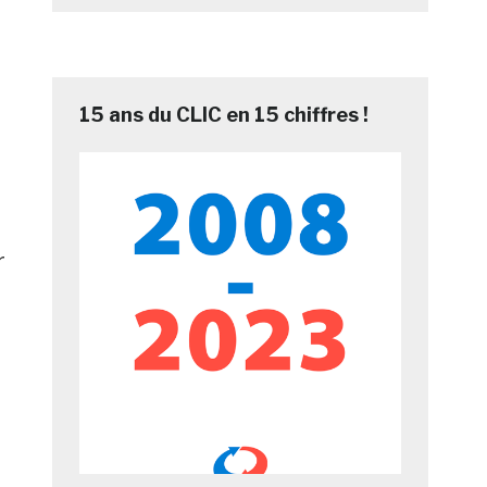
15 ans du CLIC en 15 chiffres !
r