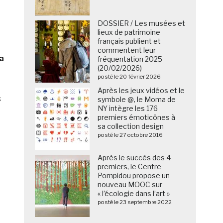
DOSSIER / Les musées et
lieux de patrimoine
français publient et
commentent leur
 a
fréquentation 2025
(20/02/2026)
posté le 20 février 2026
Après les jeux vidéos et le
s
symbole @, le Moma de
NY intègre les 176
premiers émoticônes à
sa collection design
posté le 27 octobre 2016
Après le succès des 4
premiers, le Centre
Pompidou propose un
nouveau MOOC sur
« l’écologie dans l’art »
posté le 23 septembre 2022