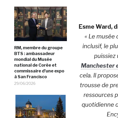
Esme Ward, d
« Le musée d
inclusif, le p
RM, membre du groupe
BTS : ambassadeur
puissiez 
mondial du Musée
Manchester e
national de Corée et
commissaire d’une expo
cela. Il propo
à San Francisco
29/06/2026
trousse de pre
ressources p
quotidienne d
Ency