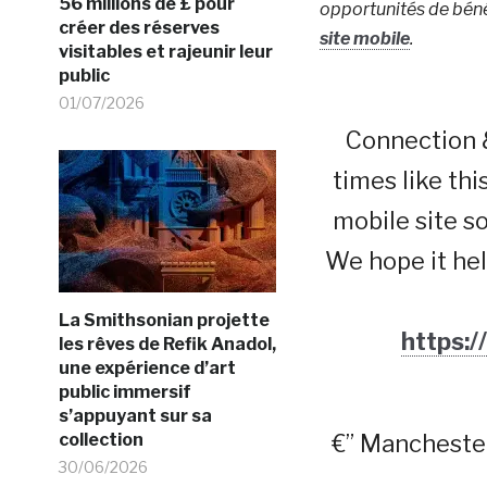
56 millions de £ pour
opportunités de bénév
créer des réserves
site mobile
.
visitables et rajeunir leur
public
01/07/2026
Connection &
times like th
mobile site s
We hope it he
La Smithsonian projette
https:
les rêves de Refik Anadol,
une expérience d’art
public immersif
s’appuyant sur sa
collection
€” Manchest
30/06/2026