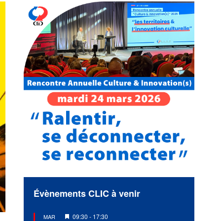
Évènements CLIC à venir
Mis
09:30
-
17:30
MAR