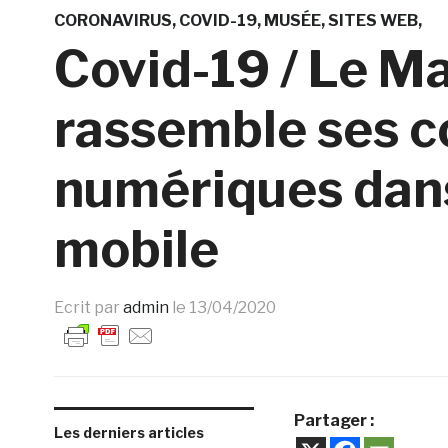
CORONAVIRUS
COVID-19
MUSÉE
SITES WEB
Covid-19 / Le 
rassemble ses 
numériques dans
mobile
Ecrit par
admin
le
13/04/2020
Partager :
Les derniers articles