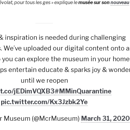
olat, pour tous les ges » explique le
musée sur son
nouveau
 inspiration is needed during challenging
is. We’ve uploaded our digital content onto a
o you can explore the museum in your home
lps entertain educate & sparks joy & wonde
until we reopen
//t.co/jEDimVQXB3
#MMinQuarantine
pic.twitter.com/Kx3Jzbk2Ye
er Museum (@McrMuseum)
March 31, 2020