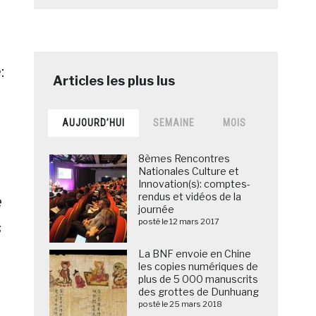
:
AUJOURD’HUI
SEMAINE
MOIS
8èmes Rencontres
Nationales Culture et
Innovation(s): comptes-
rendus et vidéos de la
e
journée
posté le 12 mars 2017
s
La BNF envoie en Chine
les copies numériques de
plus de 5 000 manuscrits
des grottes de Dunhuang
posté le 25 mars 2018