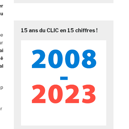
er
au
15 ans du CLIC en 15 chiffres !
me
ur
ai
té
al
up
r