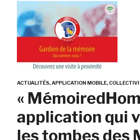
ACTUALITÉS
APPLICATION MOBILE
COLLECTIVI
« MémoiredHomm
application qui 
les tombes des 