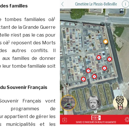
des familles
e tombes familiales oà¹
tant de la Grande Guerre
elle n’est pas le cas pour
es oà¹ reposent des Morts
es autres conflits. Il
s aux familles de donner
 leur tombe familiale soit
du Souvenir Français
ouvenir Français vont
es programmes de
eur appartient de gérer les
s municipalités et les