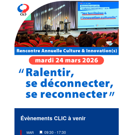
Évènements CLIC à venir
Mis
09:30
-
17:30
MAR