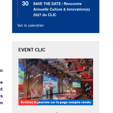
30
en
SAVE THE DATE / Rencontre
avant
Annuelle Culture & Innovation(s)
2027 du CLIC
Voir le calendrier
EVENT CLIC
in
de
nt
es
on