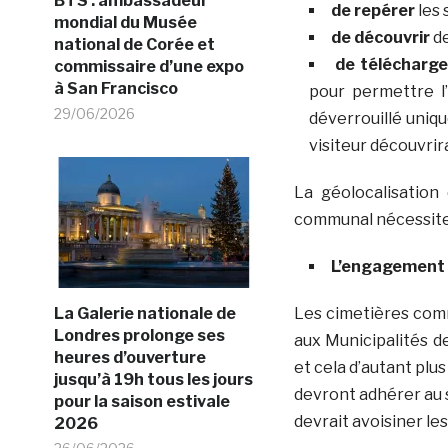
BTS : ambassadeur
de repérer
les 
mondial du Musée
de découvrir
de
national de Corée et
de télécharge
commissaire d’une expo
à San Francisco
pour permettre l
29/06/2026
déverrouillé uniq
visiteur découvrir
La géolocalisatio
communal nécessite
L’engagement d
Les cimetières com
La Galerie nationale de
Londres prolonge ses
aux Municipalités d
heures d’ouverture
et cela d’autant pl
jusqu’à 19h tous les jours
devront adhérer au s
pour la saison estivale
devrait avoisiner les
2026