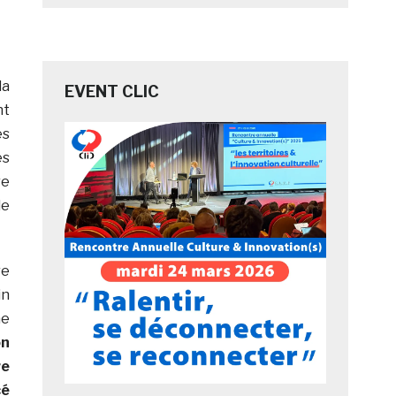
la
EVENT CLIC
nt
és
es
re
le
re
in
ne
on
re
cé