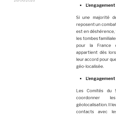
26/06/2026
L’engagement 
Si une majorité d
reposent un combat
est en déshérence, t
les tombes familial
pour la France d
appartient dès lor
leur accord pour que
géo-localisée.
L’engagement 
Les Comités du S
coordonner l
géolocalisation. Il l
contacts avec le