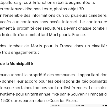
sépultures gr ce à la fonction « réalité augmentée ».
s contenus: vidéo, son, texte, photos, objet 3D.
r
l’ensemble des informations d’un ou plusieurs cimetière
’accès aux contenus sans accès internet. Le contenu e
uement à proximité des sépultures. Devant chaque tombe, 
a le destin d’un combattant Mort pour la France.
n des tombes de Morts pour la France dans un cimetiè
 trois engagements :
e la Municipalité
munaux sont la propriété des communes. Il appartient do
e donner leur accord pour les opérations de géolocalisati
us lorsque certaines tombes sont en déshérences. Les mairi
ystème pour un tarif annuel fixé par le Souvenir Français q
 1 500 euros par an selon le Courrier Picard.