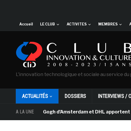
Accueil
LE CLUB
ACTIVITES
MEMBRES
L'innovation technologique et sociale au service du 
ACTUALITÉS
DOSSIERS
INTERVIEWS / 
musée Van Gogh d’Amsterdam et DHL apportent l’art dans 
A LA UNE