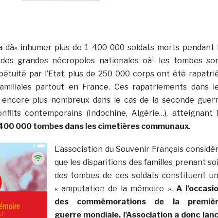
 a dà» inhumer plus de 1 400 000 soldats morts pendant 
 des grandes nécropoles nationales oà¹ les tombes so
tuité par l’Etat, plus de 250 000 corps ont été rapatri
miliales partout en France. Ces rapatriements dans l
encore plus nombreux dans le cas de la seconde guer
nflits contemporains (Indochine, Algérie…), atteignant 
400 000 tombes dans les cimetières communaux
.
L’association du Souvenir Français considè
que les disparitions des familles prenant so
des tombes de ces soldats constituent u
« amputation de la mémoire ».
A l’occasi
des commémorations de la premiè
guerre mondiale, l’Association a donc lan