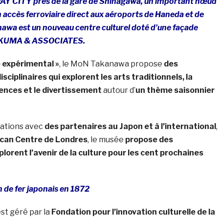
CITY près de la gare de Shinagawa, un important nœud
 accès ferroviaire direct aux aéroports de Haneda et de
nawa est un nouveau centre culturel doté d’une façade
 KUMA & ASSOCIATES.
 expérimental »
, le MoN Takanawa propose
des
ciplinaires qui explorent les arts traditionnels, la
iences et le divertissement
autour d’
un thème saisonnier
rations avec
des partenaires au Japon et à l’international
,
can Centre de Londres
, le musée
propose des
orent l’avenir de la culture pour les cent prochaines
 de fer japonais en 1872
t géré par la
Fondation pour l’innovation culturelle de la