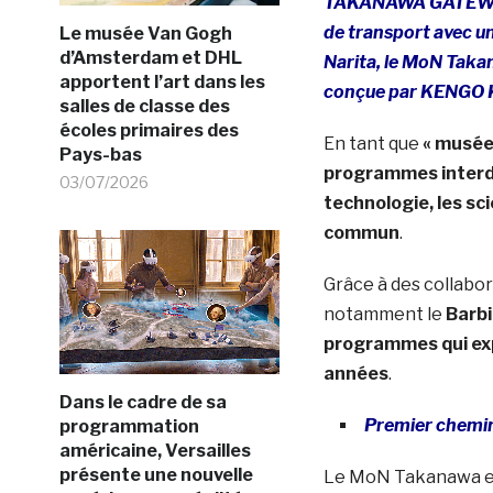
TAKANAWA GATEWAY 
de transport avec un
Le musée Van Gogh
d’Amsterdam et DHL
Narita, le MoN Taka
apportent l’art dans les
conçue par KENGO
salles de classe des
écoles primaires des
En tant que
« musée
Pays-bas
programmes interdis
03/07/2026
technologie, les sc
commun
.
Grâce à des collabo
notamment le
Barbi
programmes qui expl
années
.
Dans le cadre de sa
Premier chemin
programmation
américaine, Versailles
présente une nouvelle
Le MoN Takanawa es