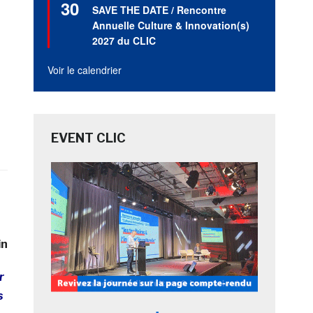
30
en
SAVE THE DATE / Rencontre
avant
Annuelle Culture & Innovation(s)
2027 du CLIC
Voir le calendrier
EVENT CLIC
in
r
s