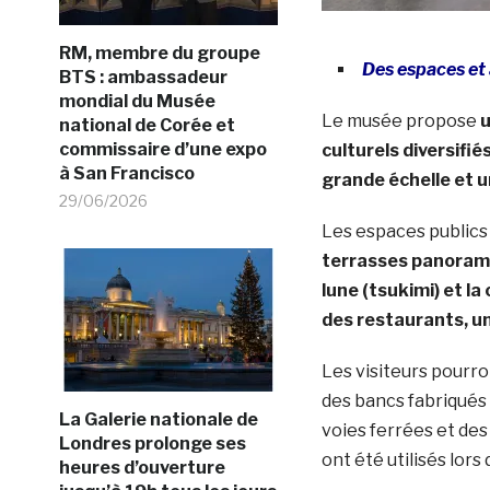
RM, membre du groupe
Des espaces et 
BTS : ambassadeur
mondial du Musée
Le musée propose
u
national de Corée et
commissaire d’une expo
culturels diversifié
à San Francisco
grande échelle et u
29/06/2026
Les espaces publics
terrasses panoramiq
lune (tsukimi) et l
des restaurants, u
Les visiteurs pourr
des bancs fabriqués 
La Galerie nationale de
voies ferrées et des
Londres prolonge ses
ont été utilisés lors
heures d’ouverture