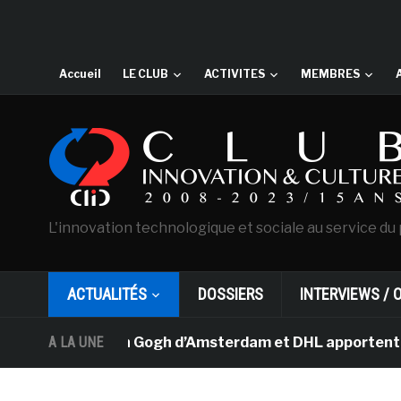
Accueil
LE CLUB
ACTIVITES
MEMBRES
L'innovation technologique et sociale au service du 
ACTUALITÉS
DOSSIERS
INTERVIEWS / 
musée Van Gogh d’Amsterdam et DHL apportent l’art dans 
A LA UNE