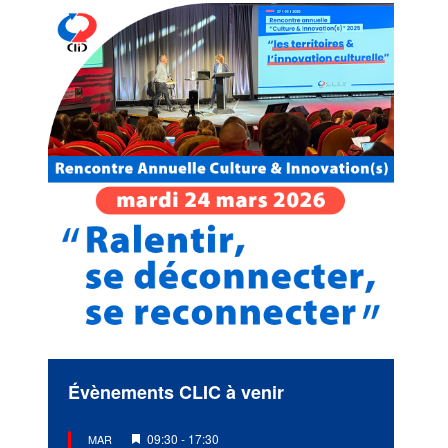
Évènements CLIC à venir
Mis
09:30
-
17:30
MAR