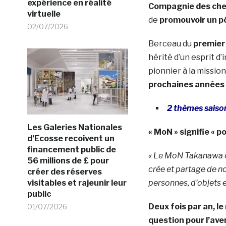
expérience en réalité
Compagnie des chem
virtuelle
de
promouvoir un pôl
02/07/2026
Berceau du
premier
hérité d’un esprit d
pionnier à la missio
prochaines années 
2 thèmes saiso
Les Galeries Nationales
« MoN » signifie « p
d’Ecosse recoivent un
financement public de
« Le MoN Takanawa off
56 millions de £ pour
crée et partage de no
créer des réserves
visitables et rajeunir leur
personnes, d’objets e
public
Deux fois par an, l
01/07/2026
question pour l’ave