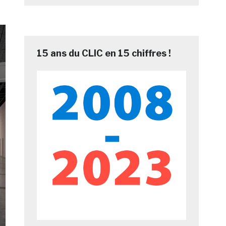
15 ans du CLIC en 15 chiffres !