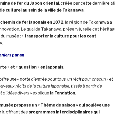
ins de fer du Japon oriental
, créée par cette dernière af
e culturel au sein de la ville de Takanawa
.
 chemin de fer japonais en 1872
, la région de Takanawa a
’innovation. Le quai de Takanawa, préservé, relie cet hérita
n du musée :
« transporter la culture pour les cent
»
.
nniers par an
orte » et « question » en japonais
.
re une « porte d’entrée pour tous, un récit pour chacun » et
uveaux récits de la culture japonaise, tissés à partir de
t d’idées divers »
explique
la Fondation
.
e musée propose un « Thème de saison » qui soulève une
nir
, offrant des
programmes interdisciplinaires qui