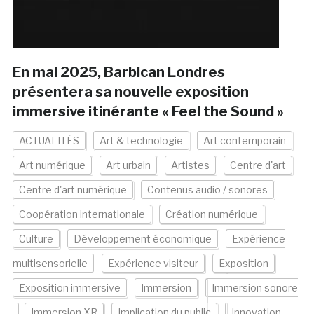
En mai 2025, Barbican Londres
présentera sa nouvelle exposition
immersive itinérante « Feel the Sound »
ACTUALITÉS
Art & technologie
Art contemporain
Art numérique
Art urbain
Artistes
Centre d'art
Centre d'art numérique
Contenus audio / sonores
Coopération internationale
Création numérique
Culture
Développement économique
Expérience
multisensorielle
Expérience visiteur
Exposition
Exposition immersive
Immersion
Immersion sonore
Immersion XR
Implication du public
Innovation