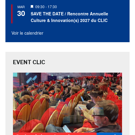
Mis
09:30
-
17:30
MAR
30
en
SAVE THE DATE / Rencontre Annuelle
avant
Culture & Innovation(s) 2027 du CLIC
Voir le calendrier
EVENT CLIC