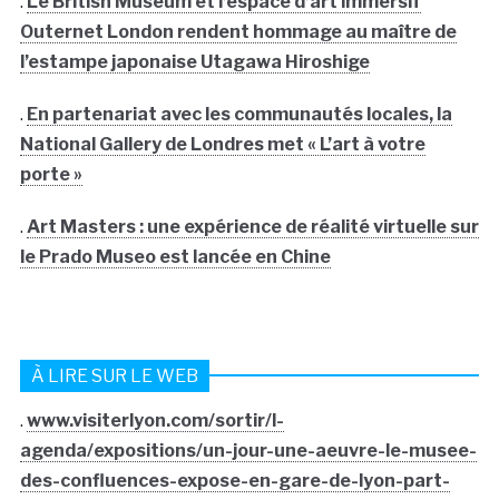
.
Le British Museum et l’espace d’art immersif
Outernet London rendent hommage au maître de
l’estampe japonaise Utagawa Hiroshige
.
En partenariat avec les communautés locales, la
National Gallery de Londres met « L’art à votre
porte »
.
Art Masters : une expérience de réalité virtuelle sur
le Prado Museo est lancée en Chine
À LIRE SUR LE WEB
.
www.visiterlyon.com/sortir/l-
agenda/expositions/un-jour-une-aeuvre-le-musee-
des-confluences-expose-en-gare-de-lyon-part-