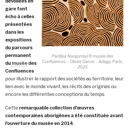
dévoilées en
gare font
écho à celles
présentées
dans les
expositions
du parcours
permanent
Pantjiya Nungurrayi © musée des
Confluences – Olivier Garcin – Adagp, Paris,
du
musée
des
2025
Confluences
pour illustrer le rapport des sociétés au territoire, leur
lien avec le monde vivant, les récits des origines ou
encore les différentes conceptions du temps.
Cette
remarquable collection d’œuvres
contemporaines aborigènes a été constituée avant
l’ouverture du musée en 2014
.