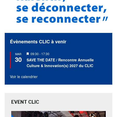
Évènements CLIC à venir
Mis
09:30
-
17:30
MAR
30
en
SAVE THE DATE / Rencontre Annuelle
avant
Culture & Innovation(s) 2027 du CLIC
Voir le calendrier
EVENT CLIC