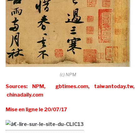
(c) NPM
Sources: NPM, gbtimes.com, taiwantoday.tw,
chinadaily.com
Mise en ligne le 20/07/17