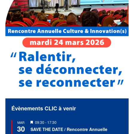
Évènements CLIC à venir
Mis
09:30
-
17:30
MAR
30
en
SAVE THE DATE / Rencontre Annuelle
avant