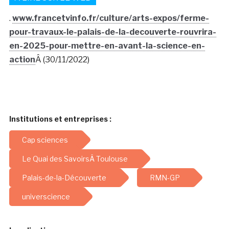
.
www.francetvinfo.fr/culture/arts-expos/ferme-
pour-travaux-le-palais-de-la-decouverte-rouvrira-
en-2025-pour-mettre-en-avant-la-science-en-
action
Â (30/11/2022)
Institutions et entreprises :
Cap sciences
Le Quai des SavoirsÂ Toulouse
Palais-de-la-Découverte
RMN-GP
universcience