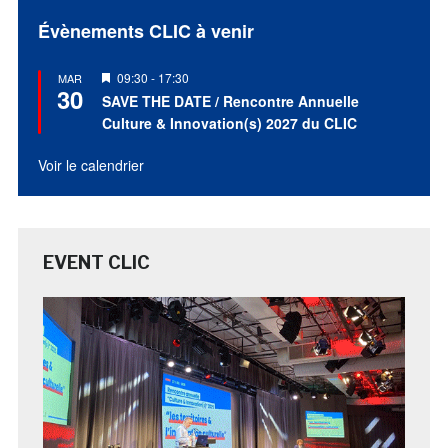
Évènements CLIC à venir
Mis
09:30
-
17:30
MAR
30
en
SAVE THE DATE / Rencontre Annuelle
avant
Culture & Innovation(s) 2027 du CLIC
Voir le calendrier
EVENT CLIC