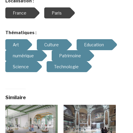
Localisation :
France
Paris
Thématiques :
Art
Culture
Education
numérique
Patrimoine
Science
Technologie
Similaire