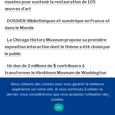
musées pour soutenir la restauration de 105
œuvres d’art
.
DOSSIER: Bibliothèques et numérique en France et
dans le Monde
.
Le Chicago History Museum propose sa première
exposition interactive dont le thème a été choisi par
le public
.
Un don de 2 millions de $ contribuera à
transformer le Hirshhorn Museum de Washington
en « pôle de créativité à l’intersection de l’art et de
Nous utilisons des cookies pour vous garantir la meilleure
la technologie »
expérience sur notre site. Si vous continuez à utiliser ce
dernier, nous considérerons que vous acceptez l'utilisation des
.
Avec un nouveau mur interactif géant et de
cookies.
nouveaux outils in-situ, la Tate et Bloomberg
Ok
annoncent le renforcement de leur coopération