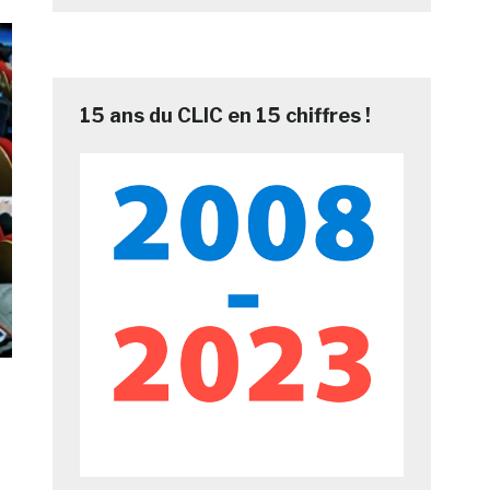
15 ans du CLIC en 15 chiffres !