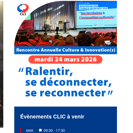
Évènements CLIC à venir
Mis
09:30
-
17:30
MAR