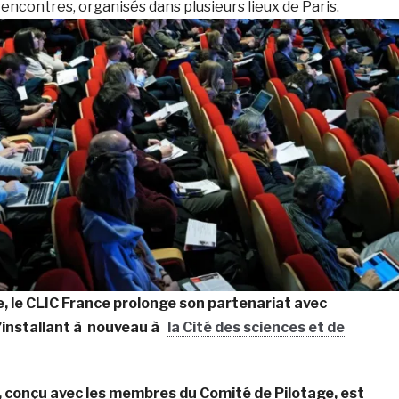
 rencontres, organisés dans plusieurs lieux de Paris.
 le CLIC France p
rolonge son partenariat avec
’installant à nouveau à
la Cité des sciences et de
conçu avec les membres du Comité de Pilotage, est