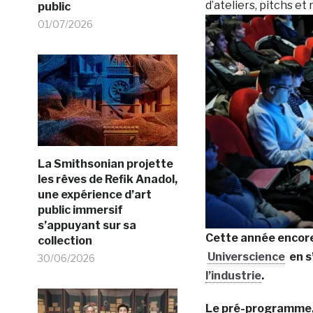
d’ateliers, pitchs et
public
01/07/2026
La Smithsonian projette
les rêves de Refik Anadol,
une expérience d’art
public immersif
s’appuyant sur sa
Cette année encore,
collection
Universcience
en s
30/06/2026
l’industrie
.
Le pré-programme, 