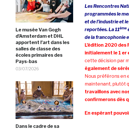
Les Rencontres Nati
programmées le mercr
et de l’industrie et l
ème
reportées.
La 11
é
Le musée Van Gogh
d’Amsterdam et DHL
de la francophonie 
apportent l’art dans les
L’édition 2020 des 
salles de classe des
initialement le 1 er
écoles primaires des
cette décision par 
Pays-bas
également de séréni
03/07/2026
Nous préférons en e
maintenant, plutôt 
travaillons avec no
confirmerons dès qu
En espérant pouvoir
Dans le cadre de sa