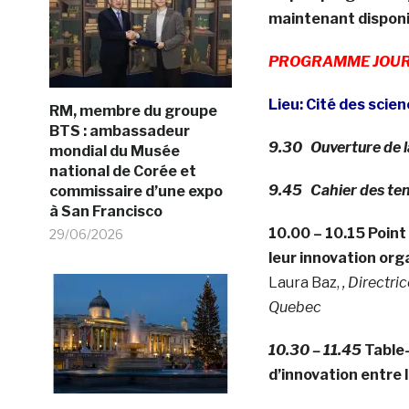
maintenant disponi
PROGRAMME JOURN
Lieu: Cité des scien
RM, membre du groupe
BTS : ambassadeur
9.30 Ouverture de l
mondial du Musée
national de Corée et
9.45 Cahier des te
commissaire d’une expo
à San Francisco
10.00 – 10.15 Point
29/06/2026
leur innovation orga
Laura Baz,
, Directri
Quebec
10.30 – 11.45
Table-
d’innovation entre 