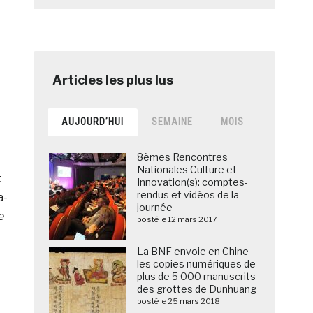
AUJOURD’HUI
SEMAINE
MOIS
8èmes Rencontres
Nationales Culture et
t
Innovation(s): comptes-
rendus et vidéos de la
a-
journée
e
posté le 12 mars 2017
La BNF envoie en Chine
les copies numériques de
plus de 5 000 manuscrits
des grottes de Dunhuang
posté le 25 mars 2018