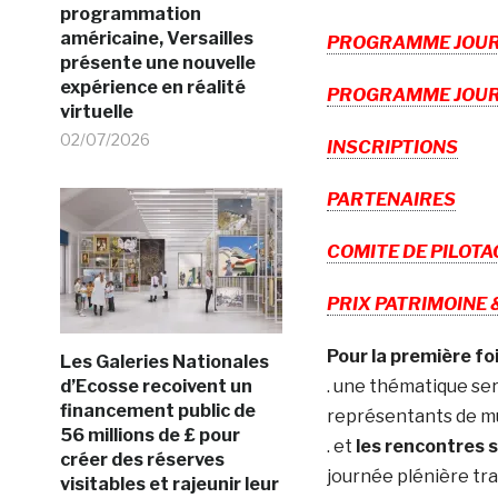
programmation
américaine, Versailles
PROGRAMME JOURN
présente une nouvelle
expérience en réalité
PROGRAMME JOURNE
virtuelle
02/07/2026
INSCRIPTIONS
PARTENAIRES
COMITE DE PILOTA
PRIX PATRIMOINE 
Pour la première foi
Les Galeries Nationales
d’Ecosse recoivent un
. une thématique ser
financement public de
représentants de mu
56 millions de £ pour
. et
les rencontres s
créer des réserves
journée plénière tr
visitables et rajeunir leur