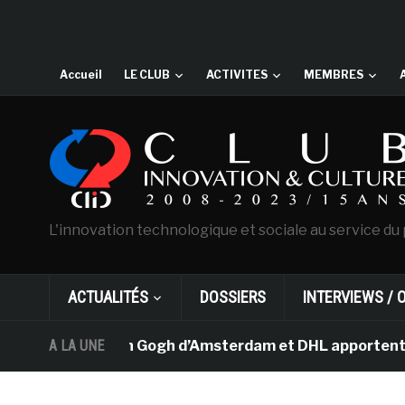
Accueil
LE CLUB
ACTIVITES
MEMBRES
L'innovation technologique et sociale au service du 
ACTUALITÉS
DOSSIERS
INTERVIEWS / 
usée Van Gogh d’Amsterdam et DHL apportent l’art dans 
A LA UNE