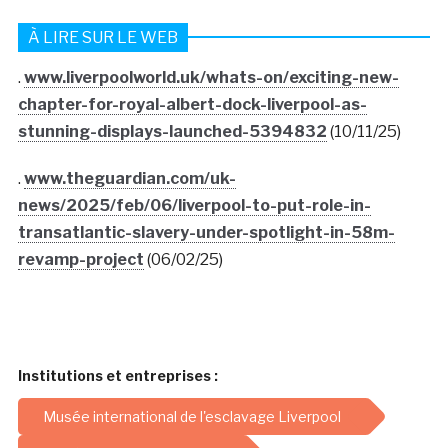
À LIRE SUR LE WEB
.
www.liverpoolworld.uk/whats-on/exciting-new-
chapter-for-royal-albert-dock-liverpool-as-
stunning-displays-launched-5394832
(10/11/25)
.
www.theguardian.com/uk-
news/2025/feb/06/liverpool-to-put-role-in-
transatlantic-slavery-under-spotlight-in-58m-
revamp-project
(06/02/25)
Institutions et entreprises :
Musée international de l'esclavage Liverpool