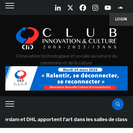
LOGIN
L'innovation technologique et sociale au service du
patrimoine et de la culture
 DHL apportent l’art dans les salles de classe des écol