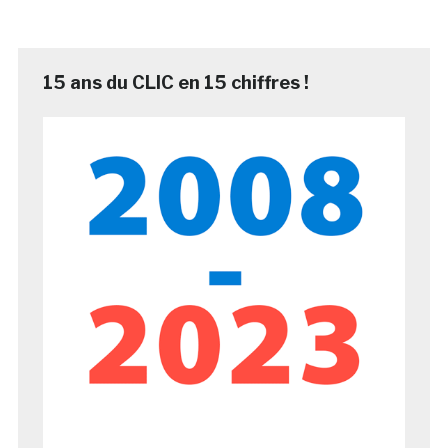
15 ans du CLIC en 15 chiffres !