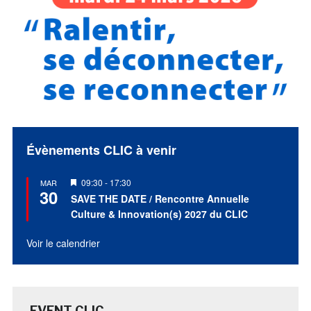
Évènements CLIC à venir
Mis
09:30
-
17:30
MAR
30
en
SAVE THE DATE / Rencontre Annuelle
avant
Culture & Innovation(s) 2027 du CLIC
Voir le calendrier
EVENT CLIC