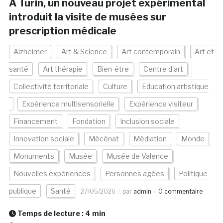
A Turin, un nouveau projet expérimental
introduit la visite de musées sur
prescription médicale
Alzheimer
Art & Science
Art contemporain
Art et
santé
Art thérapie
Bien-être
Centre d'art
Collectivité territoriale
Culture
Education artistique
Expérience multisensorielle
Expérience visiteur
Financement
Fondation
Inclusion sociale
Innovation sociale
Mécénat
Médiation
Monde
Monuments
Musée
Musée de Valence
Nouvelles expériences
Personnes agées
Politique
publique
Santé
27/05/2026
par
admin
0 commentaire
Temps de lecture :
4
min