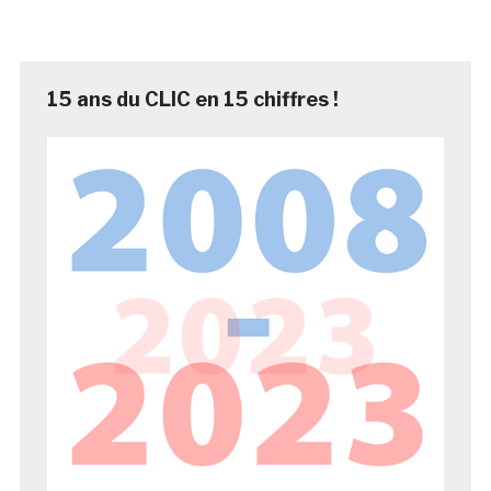
15 ans du CLIC en 15 chiffres !