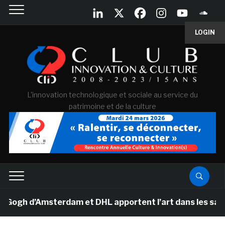
LOGIN
L'innovation technologique et sociale au service du
patrimoine et de la culture
h d’Amsterdam et DHL apportent l’art dans les salles de