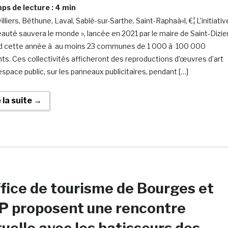
s de lecture :
4
min
lliers, Béthune, Laval, Sablé-sur-Sarthe, Saint-Raphaà«l, €¦ L’initiativ
eauté sauvera le monde », lancée en 2021 par le maire de Saint-Dizier
d cette année à au moins 23 communes de 1 000 à 100 000
nts. Ces collectivités afficheront des reproductions d’œuvres d’art
espace public, sur les panneaux publicitaires, pendant […]
e la suite →
ffice de tourisme de Bourges et
P proposent une rencontre