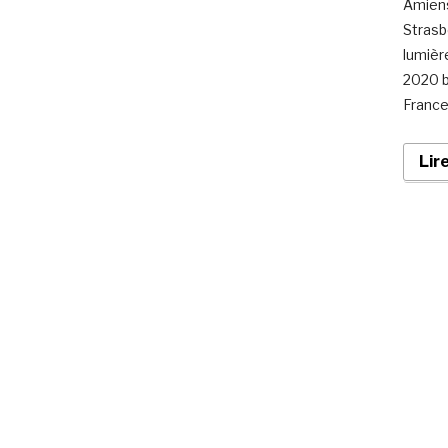
Amiens
Strasb
lumièr
2020 b
France
Lir