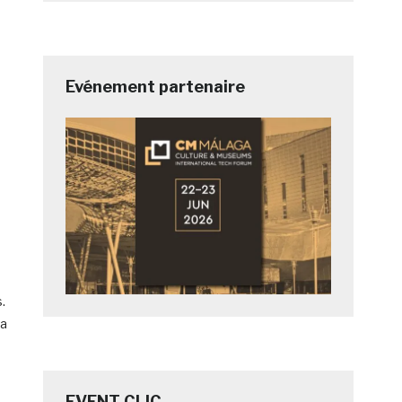
Evénement partenaire
.
La
EVENT CLIC