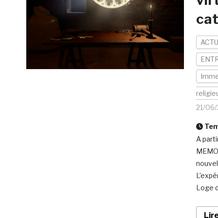
vir
ca
ACTU
ENTR
Imme
religie
21/06
Temp
A part
MEMORI
nouvel
L’expé
Loge d
Lir