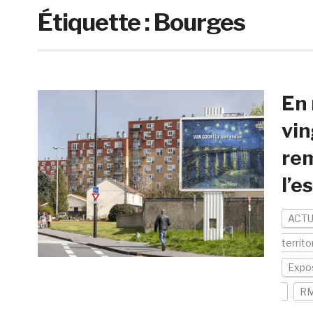
Étiquette :
Bourges
En
vin
rem
l’e
ACTU
territo
Expos
R