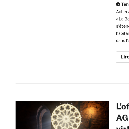
Temp
Aubervi
« La B
s’éten
habita
dans l’
Lir
L’o
AG