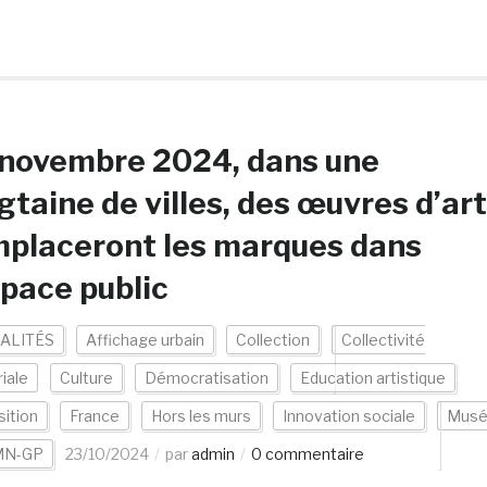
 novembre 2024, dans une
gtaine de villes, des œuvres d’art
placeront les marques dans
space public
ALITÉS
Affichage urbain
Collection
Collectivité
riale
Culture
Démocratisation
Education artistique
ition
France
Hors les murs
Innovation sociale
Mus
MN-GP
23/10/2024
par
admin
0 commentaire