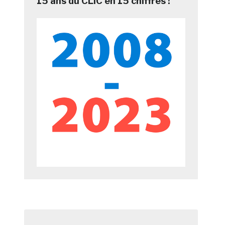
15 ans du CLIC en 15 chiffres !