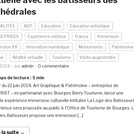
tuelle avec les batisseurs des
thédrales
ALITÉS
AGP
Education
Education artistique
EPRISES
Expérience visiteur
France
Immersion
rsion XR
Innovation numérique
Monuments
Patrimoine
ux
Réalité virtuelle
Tourisme
Visite augmentée
/2024
par
admin
0 commentaire
s de lecture :
5
min
ir du 22 juin 2024, Art Graphique & Patrimoine – entreprise de
ST – en partenariat avec Bourges Berry Tourisme, lance une
le expérience immersive culturelle intitulée La Loge des Batisseurs
rience sera proposée au public à l’Office de Tourisme de Bourges. 
es Batisseurs propose une immersion […]
e la suite →