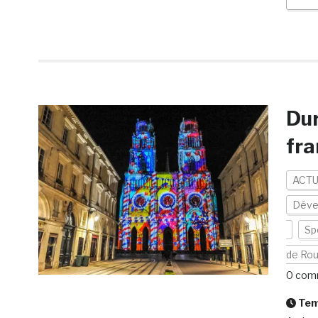
Dur
fra
ACTU
Déve
Sp
de Ro
0 com
Temp