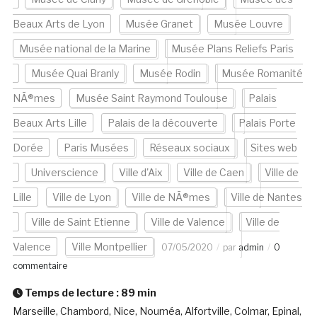
Beaux Arts de Lyon
Musée Granet
Musée Louvre
Musée national de la Marine
Musée Plans Reliefs Paris
Musée Quai Branly
Musée Rodin
Musée Romanité
NÃ®mes
Musée Saint Raymond Toulouse
Palais
Beaux Arts Lille
Palais de la découverte
Palais Porte
Dorée
Paris Musées
Réseaux sociaux
Sites web
Universcience
Ville d'Aix
Ville de Caen
Ville de
Lille
Ville de Lyon
Ville de NÃ®mes
Ville de Nantes
Ville de Saint Etienne
Ville de Valence
Ville de
Valence
Ville Montpellier
07/05/2020
par
admin
0
commentaire
Temps de lecture :
89
min
Marseille, Chambord, Nice, Nouméa, Alfortville, Colmar, Epinal,