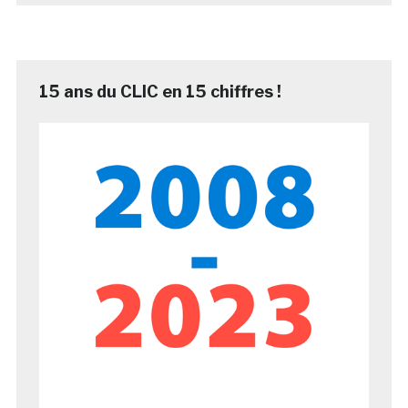
15 ans du CLIC en 15 chiffres !