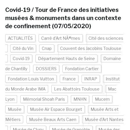
Covid-19 / Tour de France des initiatives
musées & monuments dans un contexte
de confinement (07/05/2020)
ACTUALITÉS
Carré d'Art NÃ®mes
Cité des sciences
Cité du Vin
Cnap
Couvent des Jacobins Toulouse
Covid-19
Département Hauts de Seine
Domaine
de Chantilly
DOSSIERS
Fondation Cartier
Fondation Louis Vuitton
France
INRAP
Institut
du Monde Arabe IMA
Les Abattoirs Toulouse
Mac
Lyon
Mémorial Shoah Paris
MNHN
Mucem
Musée
Musée Air Espace Bourget
Musée Arts et
Métiers
Musée Beaux Arts Caen
Musée d'Art Nantes
Musée de Cluny
Musée de Grenoble
Musée des