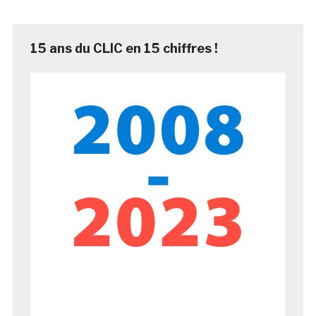
15 ans du CLIC en 15 chiffres !