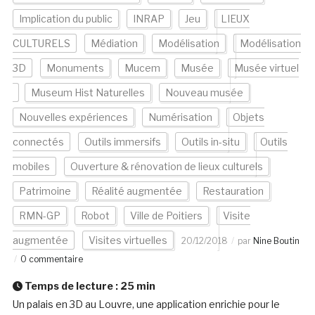
Implication du public
INRAP
Jeu
LIEUX
CULTURELS
Médiation
Modélisation
Modélisation
3D
Monuments
Mucem
Musée
Musée virtuel
Museum Hist Naturelles
Nouveau musée
Nouvelles expériences
Numérisation
Objets
connectés
Outils immersifs
Outils in-situ
Outils
mobiles
Ouverture & rénovation de lieux culturels
Patrimoine
Réalité augmentée
Restauration
RMN-GP
Robot
Ville de Poitiers
Visite
augmentée
Visites virtuelles
20/12/2018
par
Nine Boutin
0 commentaire
Temps de lecture :
25
min
Un palais en 3D au Louvre, une application enrichie pour le