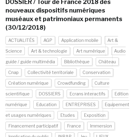
DOSSIER / Tour de France 2018 des
nouveaux dispositifs numériques
muséaux et patrimoniaux permanents
(30/12/2018)
ACTUALITÉS
AGP
Application mobile
Art &
Science
Art & technologie
Art numérique
Audio
guide / guide multimédia
Bibliothèque
Château
Cnap
Collectivité territoriale
Conservation
Création numérique
Crowdfunding
Culture
scientifique
DOSSIERS
Ecrans interactifs
Edition
numérique
Education
ENTREPRISES
Equipement
et usages numériques
Etudes
Exposition
Financement participatif
France
Immersion
Implication du public
INRAP
Jeu
LIEUX