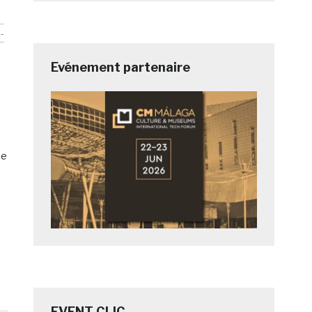
-
Evénement partenaire
ue
EVENT CLIC