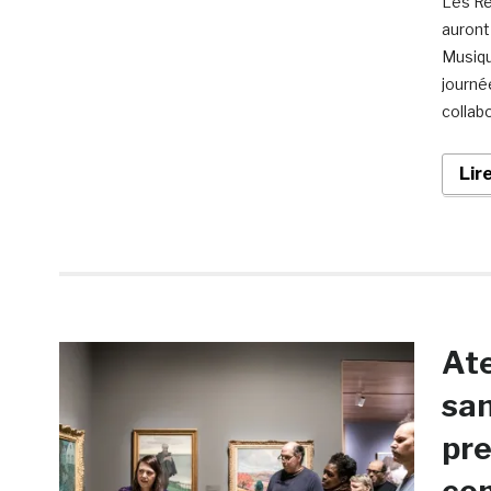
Les Re
auront 
Musiqu
journé
collab
Lir
Ate
san
pre