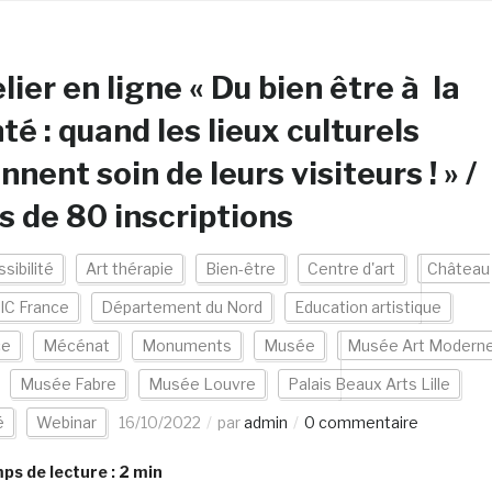
lier en ligne « Du bien être à la
té : quand les lieux culturels
nnent soin de leurs visiteurs ! » /
s de 80 inscriptions
sibilité
Art thérapie
Bien-être
Centre d'art
Château
IC France
Département du Nord
Education artistique
ce
Mécénat
Monuments
Musée
Musée Art Modern
Musée Fabre
Musée Louvre
Palais Beaux Arts Lille
é
Webinar
16/10/2022
par
admin
0 commentaire
s de lecture :
2
min