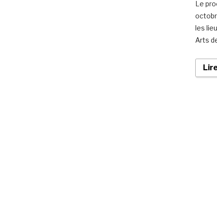
Le pro
octobr
les li
Arts d
Lir