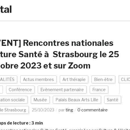
tal
VENT] Rencontres nationales
ture Santé à Strasbourg le 25
obre 2023 et sur Zoom
ALITÉS
Actus membres
Art thérapie
Bien-être
CLI
e
Conférence
Evènement partenaire
France
ation sociale
Musée
Palais Beaux Arts Lille
Santé
 de Strasbourg
25/10/2023
par
ting
0 commentaire
s de lecture :
3
min