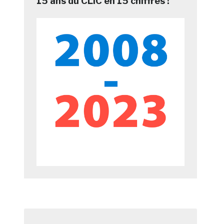
15 ans du CLIC en 15 chiffres !