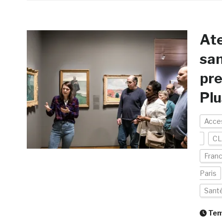
Ate
san
pre
Plu
Acces
CL
Fran
Paris
Sant
Temp