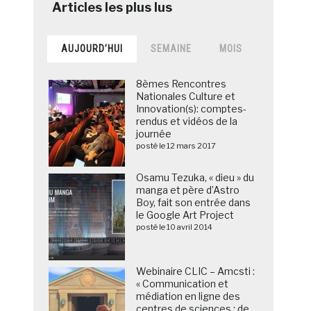
AUJOURD’HUI
SEMAINE
MOIS
8èmes Rencontres
Nationales Culture et
Innovation(s): comptes-
rendus et vidéos de la
journée
posté le 12 mars 2017
Osamu Tezuka, « dieu » du
manga et père d’Astro
Boy, fait son entrée dans
le Google Art Project
posté le 10 avril 2014
Webinaire CLIC – Amcsti :
« Communication et
médiation en ligne des
centres de sciences : de