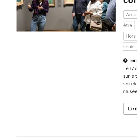
com
Acces
être
Hors 
senior
Temp
Le 17 
sur le 
soin d
musée 
Lir