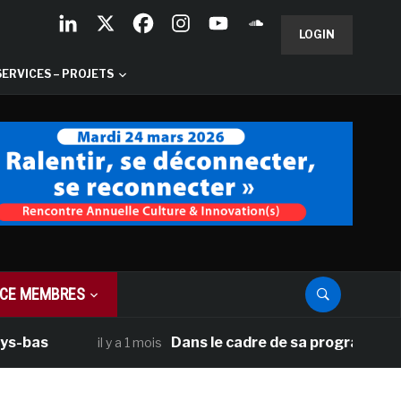
LOGIN
SERVICES – PROJETS
CE MEMBRES
s
Dans le cadre de sa programmation amér
il y a 1 mois