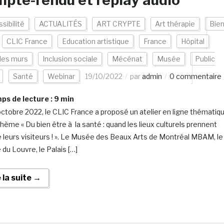
pte-rendu et replay audio
sibilité
ACTUALITÉS
ART CRYPTE
Art thérapie
Bien
CLIC France
Education artistique
France
Hôpital
les murs
Inclusion sociale
Mécénat
Musée
Public
Santé
Webinar
19/10/2022
par
admin
0 commentaire
s de lecture :
9
min
octobre 2022, le CLIC France a proposé un atelier en ligne thématiq
thème « Du bien être à la santé : quand les lieux culturels prennent
e leurs visiteurs ! ». Le Musée des Beaux Arts de Montréal MBAM, le
du Louvre, le Palais […]
e la suite →