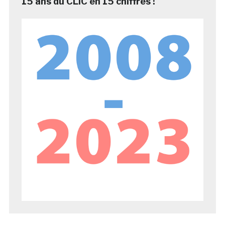
15 ans du CLIC en 15 chiffres !