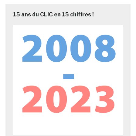
15 ans du CLIC en 15 chiffres !