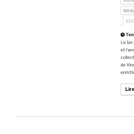
Inno
Média
10/
Temp
Le 1er 
et l’a
collec
de Vin
enrichi
Lir