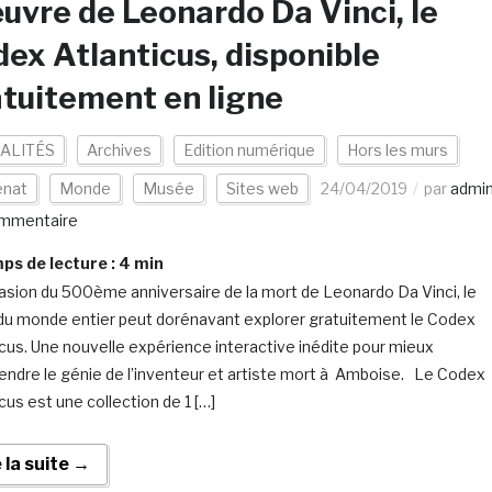
uvre de Leonardo Da Vinci, le
ex Atlanticus, disponible
tuitement en ligne
ALITÉS
Archives
Edition numérique
Hors les murs
nat
Monde
Musée
Sites web
24/04/2019
par
admi
mmentaire
s de lecture :
4
min
casion du 500ème anniversaire de la mort de Leonardo Da Vinci, le
 du monde entier peut dorénavant explorer gratuitement le Codex
icus. Une nouvelle expérience interactive inédite pour mieux
ndre le génie de l’inventeur et artiste mort à Amboise. Le Codex
cus est une collection de 1 […]
e la suite →