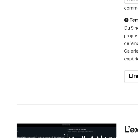
comme
Temp
Du 9 n
propos
de Vin
Galeri
expéri
Lir
L’e