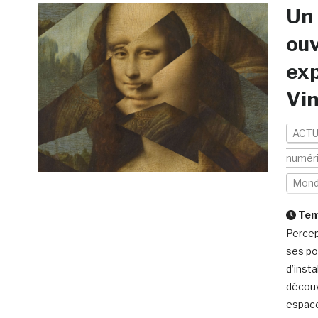
Un 
ouv
exp
Vin
ACTU
numér
Mon
Temp
Percep
ses po
d’inst
découv
espace