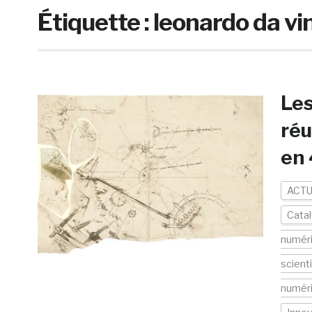
Étiquette :
leonardo da vi
Les
réu
en
ACTU
Cata
numér
scient
numér