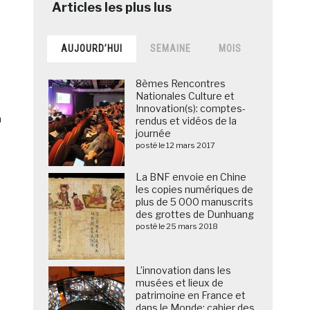
AUJOURD’HUI
SEMAINE
MOIS
8èmes Rencontres
Nationales Culture et
Innovation(s): comptes-
n
rendus et vidéos de la
journée
posté le 12 mars 2017
La BNF envoie en Chine
les copies numériques de
plus de 5 000 manuscrits
des grottes de Dunhuang
posté le 25 mars 2018
L’innovation dans les
musées et lieux de
patrimoine en France et
dans le Monde: cahier des