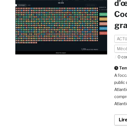
d’œ
Cod
gra
ACTU
Mécé
0 co
Temp
A l’oc
public
Atlant
compre
Atlanti
Lir