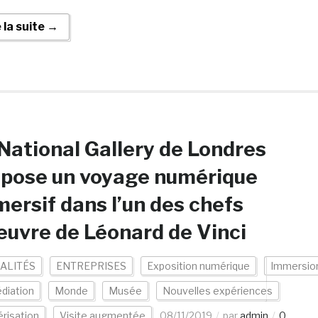
e la suite →
National Gallery de Londres
opose un voyage numérique
ersif dans l’un des chefs
euvre de Léonard de Vinci
ALITÉS
ENTREPRISES
Exposition numérique
Immersio
diation
Monde
Musée
Nouvelles expériences
risation
Visite augmentée
08/11/2019
par
admin
0