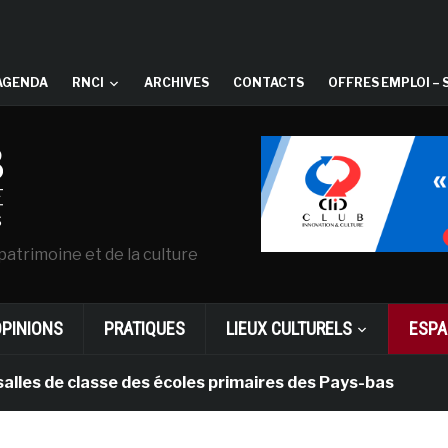
AGENDA
RNCI
ARCHIVES
CONTACTS
OFFRES EMPLOI – 
patrimoine et de la culture
OPINIONS
PRATIQUES
LIEUX CULTURELS
ESPA
e classe des écoles primaires des Pays-bas
il y a 1 m