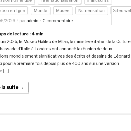
vation numérique
Internationalisation
manuscrits
tion en ligne
Monde
Musée
Numérisation
Sites we
06/2026
par
admin
0 commentaire
s de lecture :
4
min
juin 2026, le Museo Galileo de Milan, le ministère italien de la Culture
mbassade d’Italie à Londres ont annoncé la réunion de deux
tions mondialement significatives des écrits et dessins de Léonard
ci pour la première fois depuis plus de 400 ans sur une version
e […]
e la suite →