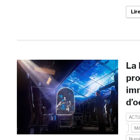
Lir
La 
pr
imm
d’o
ACTU
Mé
Numé