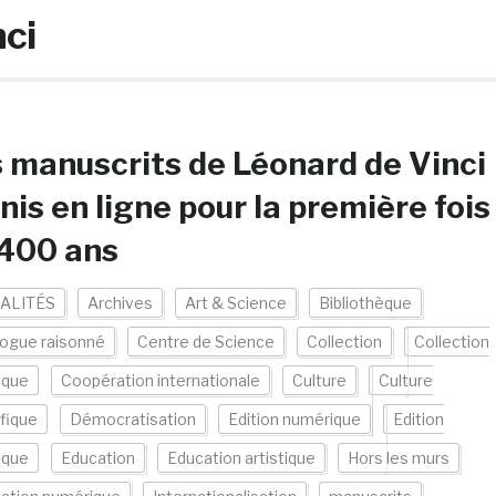
nci
 manuscrits de Léonard de Vinci
nis en ligne pour la première fois
 400 ans
ALITÉS
Archives
Art & Science
Bibliothèque
logue raisonné
Centre de Science
Collection
Collection
ique
Coopération internationale
Culture
Culture
ifique
Démocratisation
Edition numérique
Edition
ique
Education
Education artistique
Hors les murs