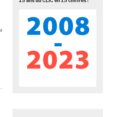
15 ans du CLIC en 15 chiffres !
rd