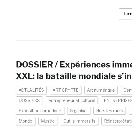
Lir
DOSSIER / Expériences immer
XXL: la bataille mondiale s’i
ACTUALITÉS
ART CRYPTE
Art numérique
Cent
DOSSIERS
entrepreneuriat culturel
ENTREPRISE
Exposition numérique
Gigapixel
Hors les murs
Monde
Musée
Outils immersifs
Réinterprétat