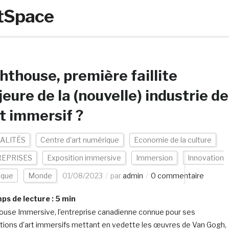
tSpace
hthouse, première faillite
eure de la (nouvelle) industrie de
rt immersif ?
ALITÉS
Centre d'art numérique
Economie de la culture
EPRISES
Exposition immersive
Immersion
Innovation
ique
Monde
01/08/2023
par
admin
0 commentaire
s de lecture :
5
min
ouse Immersive, l’entreprise canadienne connue pour ses
tions d’art immersifs mettant en vedette les œuvres de Van Gogh,