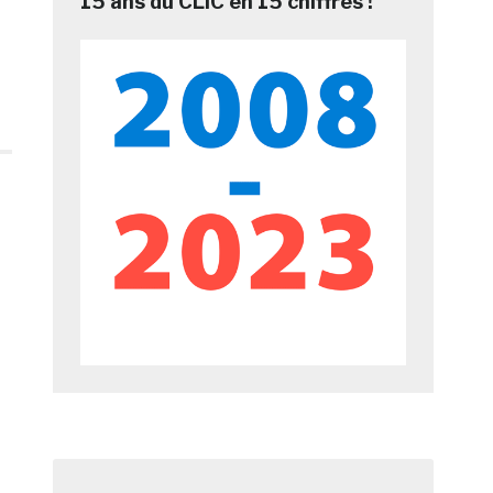
15 ans du CLIC en 15 chiffres !