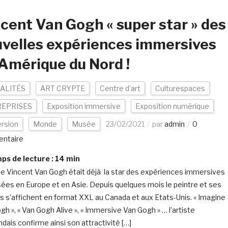
cent Van Gogh « super star » des
velles expériences immersives
Amérique du Nord !
ALITÉS
ART CRYPTE
Centre d'art
Culturespaces
EPRISES
Exposition immersive
Exposition numérique
rsion
Monde
Musée
23/02/2021
par
admin
0
ntaire
s de lecture :
14
min
ste Vincent Van Gogh était déjà la star des expériences immersives
ées en Europe et en Asie. Depuis quelques mois le peintre et ses
 s’affichent en format XXL au Canada et aux Etats-Unis. « Imagine
gh », « Van Gogh Alive », « Immersive Van Gogh » … l’artiste
ndais confirme ainsi son attractivité […]