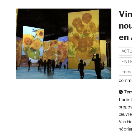
Vin
nou
en 
ACTU
ENTR
Imme
comme
Temp
L’arti
propos
œuvres
Van Go
néerla