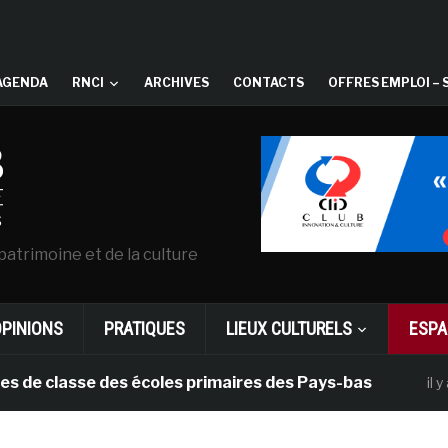
AGENDA
RNCI
ARCHIVES
CONTACTS
OFFRES EMPLOI – 
patrimoine et de la culture
OPINIONS
PRATIQUES
LIEUX CULTURELS
ESPA
lasse des écoles primaires des Pays-bas
il y a 1 mois