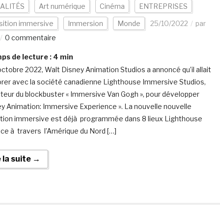
ALITÉS
Art numérique
Cinéma
ENTREPRISES
sition immersive
Immersion
Monde
25/10/2022
par
0 commentaire
s de lecture :
4
min
octobre 2022, Walt Disney Animation Studios a annoncé qu’il allait
orer avec la société canadienne Lighthouse Immersive Studios,
teur du blockbuster « Immersive Van Gogh », pour développer
ey Animation: Immersive Experience ». La nouvelle nouvelle
tion immersive est déjà programmée dans 8 lieux Lighthouse
ce à travers l’Amérique du Nord […]
e la suite →