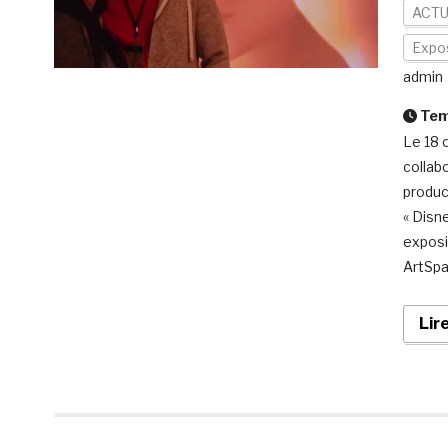
ACTU
Expo
admin
Temp
Le 18 
collab
produc
« Disn
exposi
ArtSpa
Lir