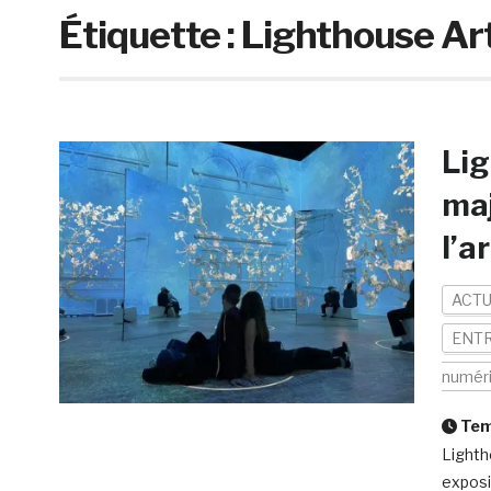
Étiquette :
Lighthouse Ar
Lig
maj
l’a
ACTU
ENTR
numér
Temp
Lighth
exposi