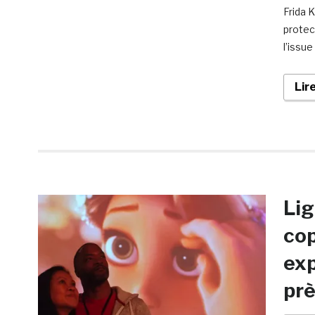
Frida 
protec
l’issu
Lir
Lig
cop
ex
prè