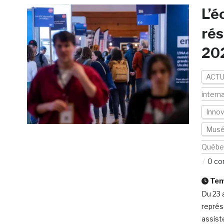
L’é
rés
20
ACTU
intern
Inno
Musée
Québe
0 co
Temp
Du 23 
représ
assist