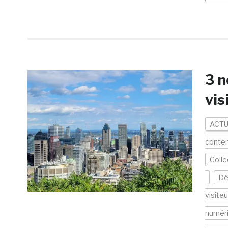
3 n
vis
ACTU
conte
Colle
Dé
visiteu
numér