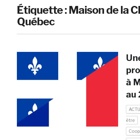
Étiquette :
Maison de la C
Québec
Une
pro
à 
au
ACTU
être
Coopé