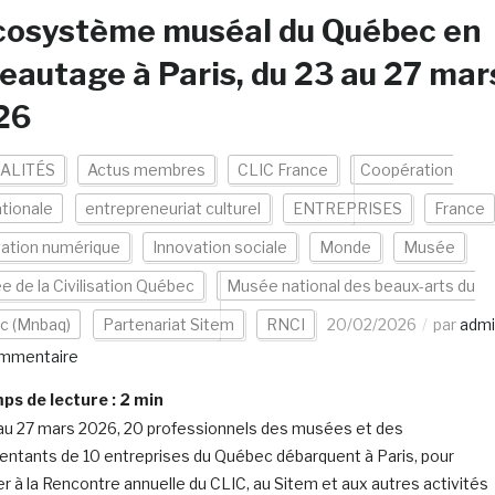
cosystème muséal du Québec en
eautage à Paris, du 23 au 27 mar
26
ALITÉS
Actus membres
CLIC France
Coopération
ationale
entrepreneuriat culturel
ENTREPRISES
France
vation numérique
Innovation sociale
Monde
Musée
 de la Civilisation Québec
Musée national des beaux-arts du
c (Mnbaq)
Partenariat Sitem
RNCI
20/02/2026
par
admi
mmentaire
s de lecture :
2
min
au 27 mars 2026, 20 professionnels des musées et des
entants de 10 entreprises du Québec débarquent à Paris, pour
er à la Rencontre annuelle du CLIC, au Sitem et aux autres activités