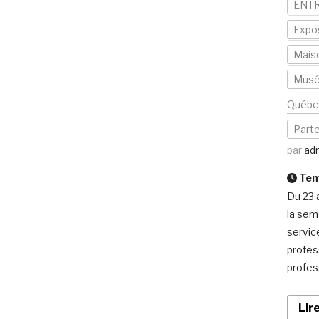
ENTR
Expos
Mais
Musée
Québ
Part
par
ad
Temp
Du 23 
la sem
servic
profes
profes
Lir