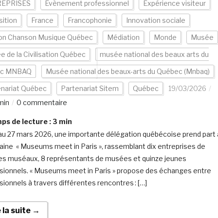
EPRISES
Evènement professionnel
Expérience visiteur
ition
France
Francophonie
Innovation sociale
on Chanson Musique Québec
Médiation
Monde
Musée
 de la Civilisation Québec
musée national des beaux arts du
ec MNBAQ
Musée national des beaux-arts du Québec (Mnbaq)
enariat Québec
Partenariat Sitem
Québec
19/03/2026
min
0 commentaire
s de lecture :
3
min
au 27 mars 2026, une importante délégation québécoise prend part 
aine « Museums meet in Paris », rassemblant dix entreprises de
es muséaux, 8 représentants de musées et quinze jeunes
sionnels. « Museums meet in Paris » propose des échanges entre
sionnels à travers différentes rencontres : […]
e la suite →