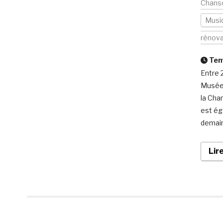
Chans
Musi
rénova
Temp
Entre 
Musée 
la Cha
est ég
demain
Lir