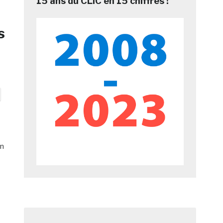
15 ans du CLIC en 15 chiffres !
s
n