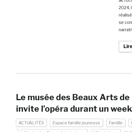
à€ l’o
2024, 
réalis
se com
narrati
Lir
Le musée des Beaux Arts de L
invite l’opéra durant un wee
ACTUALITÉS
Espace famille jeunesse
Famille