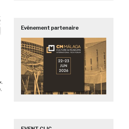
e
Evénement partenaire
x,
,
EVENT CLIC