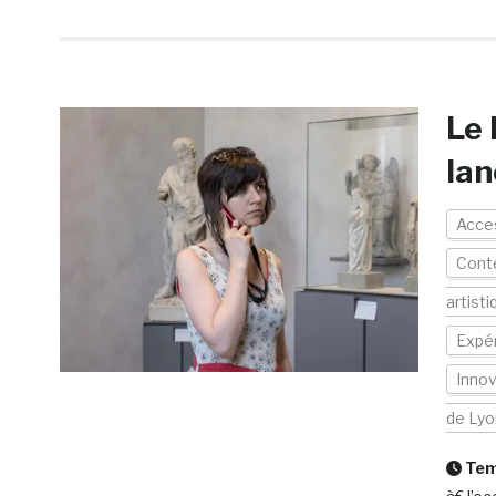
Le 
lan
Acces
Conte
artisti
Expér
Innov
de Lyo
Temp