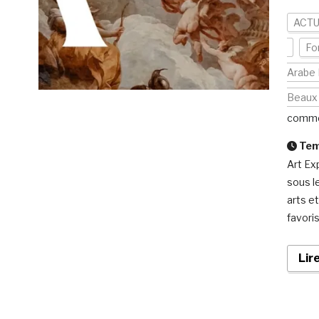
ACTU
Fo
Arabe
Beaux 
comme
Temp
Art Ex
sous l
arts e
favoris
Lir