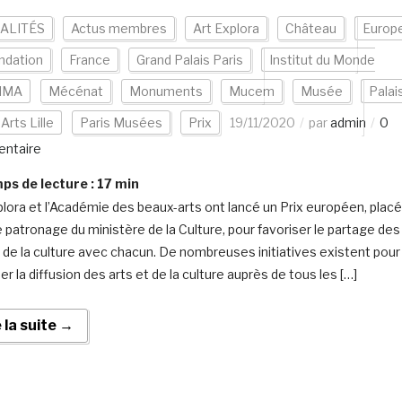
ALITÉS
Actus membres
Art Explora
Château
Europ
ndation
France
Grand Palais Paris
Institut du Monde
 IMA
Mécénat
Monuments
Mucem
Musée
Palai
Arts Lille
Paris Musées
Prix
19/11/2020
par
admin
0
ntaire
s de lecture :
17
min
plora et l’Académie des beaux-arts ont lancé un Prix européen, placé
e patronage du ministère de la Culture, pour favoriser le partage des
t de la culture avec chacun. De nombreuses initiatives existent pour
er la diffusion des arts et de la culture auprès de tous les […]
e la suite →