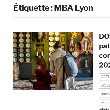
Étiquette :
MBA Lyon
DOS
pat
co
20
ACTU
DOSS
Inno
Mon
admin