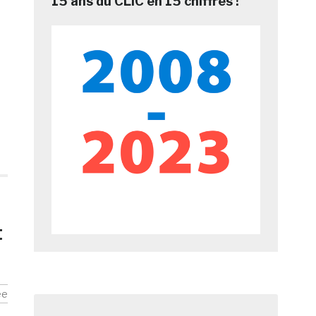
15 ans du CLIC en 15 chiffres !
t
ée