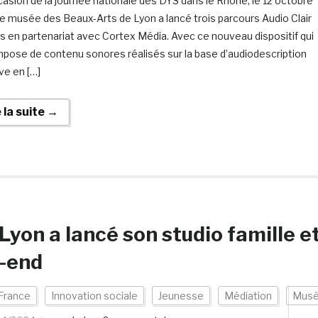
ccasion de la journée nationale des DYS dans le Rhône, le 12 octobre
le musée des Beaux-Arts de Lyon a lancé trois parcours Audio Clair
és en partenariat avec Cortex Média. Avec ce nouveau dispositif qui
pose de contenu sonores réalisés sur la base d’audiodescription
ve en […]
e la suite →
yon a lancé son studio famille e
k-end
France
Innovation sociale
Jeunesse
Médiation
Mus