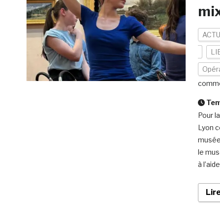
mix
ACTU
LI
Opér
comme
Temp
Pour l
Lyon co
musée 
le mus
à l’aide
Lir