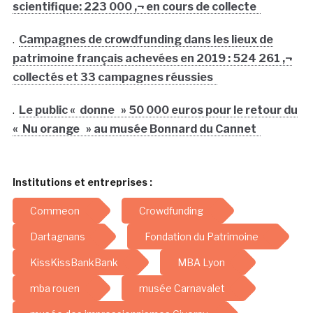
scientifique: 223 000 ‚¬ en cours de collecte
.
Campagnes de crowdfunding dans les lieux de
patrimoine français achevées en 2019 : 524 261 ‚¬
collectés et 33 campagnes réussies
.
Le public « donne » 50 000 euros pour le retour du
« Nu orange » au musée Bonnard du Cannet
Institutions et entreprises :
Commeon
Crowdfunding
Dartagnans
Fondation du Patrimoine
KissKissBankBank
MBA Lyon
mba rouen
musée Carnavalet