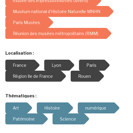
musée des impressionnismes Giverny
Muséum national d’Histoire Naturelle MNHN
Paris Musées
Réunion des musées métropolitains (RMM)
Localisation :
France
Lyon
Paris
Région Ile de France
Rouen
Thématiques :
Art
Histoire
numérique
Patrimoine
Science