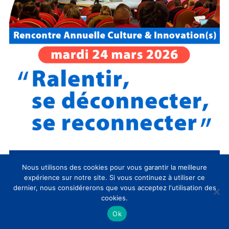
Évènements CLIC à venir
Nous utilisons des cookies pour vous garantir la meilleure
expérience sur notre site. Si vous continuez à utiliser ce
dernier, nous considérerons que vous acceptez l'utilisation des
Mis
09:30
-
17:30
MAR
30
cookies.
en
SAVE THE DATE / Rencontre Annuelle
avant
Culture & Innovation(s) 2027 du CLIC
Ok