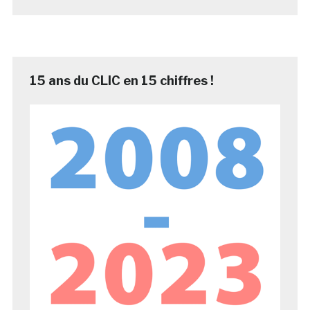
15 ans du CLIC en 15 chiffres !