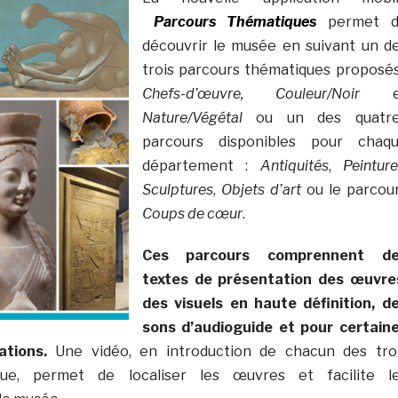
Parcours Thématiques
permet 
découvrir le musée en suivant un d
trois parcours thématiques proposés
Chefs-d’œuvre, Couleur/Noir
Nature/Végétal
ou un des quatr
parcours disponibles pour chaq
département :
Antiquités
,
Peintur
Sculptures
,
Objets d’art
ou le parcou
Coups de cœur
.
Ces parcours comprennent d
textes de présentation des œuvre
des visuels en haute définition, d
sons d’audioguide et pour certain
tions.
Une vidéo, en introduction de chacun des tro
que, permet de localiser les œuvres et facilite l