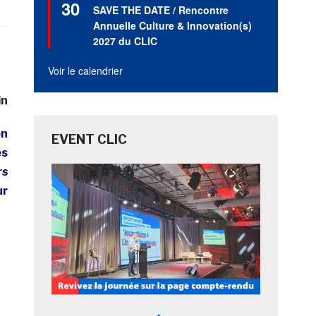
30
en
SAVE THE DATE / Rencontre
avant
Annuelle Culture & Innovation(s)
2027 du CLIC
Voir le calendrier
in
on
EVENT CLIC
es
rs
ur