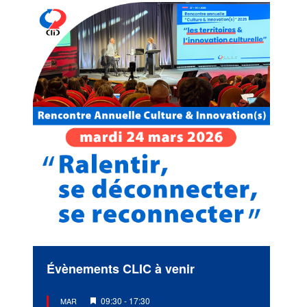
Évènements CLIC à venir
Mis
09:30
-
17:30
MAR