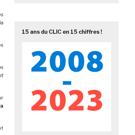
es
la
15 ans du CLIC en 15 chiffres !
es
es
et
ur
la
et