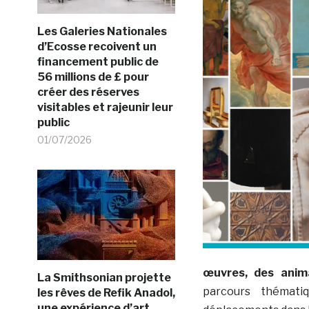
Les Galeries Nationales
d’Ecosse recoivent un
financement public de
56 millions de £ pour
créer des réserves
visitables et rajeunir leur
public
01/07/2026
œuvres, des anima
La Smithsonian projette
parcours thémati
les rêves de Refik Anadol,
une expérience d’art