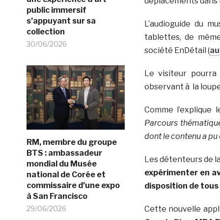
déplacements dans 
public immersif
s’appuyant sur sa
L’audioguide du mu
collection
tablettes, de même
30/06/2026
société EnDétail (
au
Le visiteur pourra
observant à la loupe
Comme l’explique 
Parcours thématique
dont le contenu a pu
RM, membre du groupe
BTS : ambassadeur
Les détenteurs de la
mondial du Musée
expérimenter en av
national de Corée et
commissaire d’une expo
disposition de tous 
à San Francisco
Cette nouvelle appl
29/06/2026