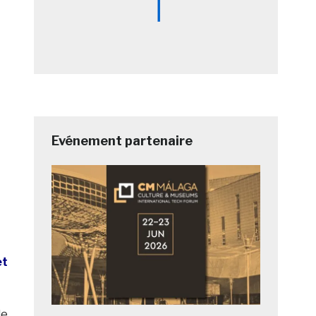
Evénement partenaire
t
le