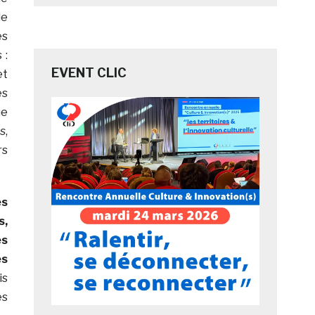
de
es
 :
EVENT CLIC
et
es
ue
es
,
rs
es
s,
es
es
is
es