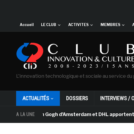
Accueil
LE CLUB
ACTIVITES
MEMBRES
L'innovation technologique et sociale au service du 
ACTUALITÉS
DOSSIERS
INTERVIEWS / 
 musée Van Gogh d’Amsterdam et DHL apportent l’art dans
A LA UNE