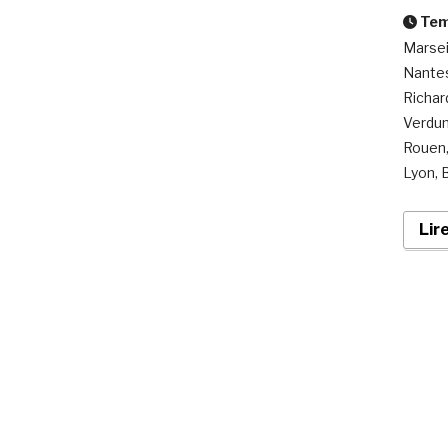
Temp
Marsei
Nantes
Richar
Verdun
Rouen,
Lyon, B
Lir