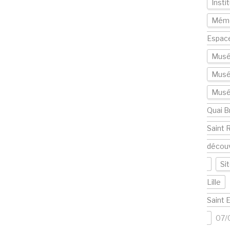
Insti
Mémo
Espac
Musé
Musé
Musée
Quai B
Saint 
décou
Si
Lille
Saint 
07/