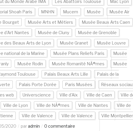
tut du Monde Arabe IMA
Les Abattoirs Toulouse
Mac Lyon
rial Shoah Paris
MNHN
Mucem
Musée
Musée Air
e Bourget
Musée Arts et Métiers
Musée Beaux Arts Caen
e d'Art Nantes
Musée de Cluny
Musée de Grenoble
e des Beaux Arts de Lyon
Musée Granet
Musée Louvre
 national de la Marine
Musée Plans Reliefs Paris
Musée
ranly
Musée Rodin
Musée Romanité NÃ®mes
Musée
Raymond Toulouse
Palais Beaux Arts Lille
Palais de la
verte
Palais Porte Dorée
Paris Musées
Réseaux sociau
tes web
Universcience
Ville d'Aix
Ville de Caen
Ville d
Ville de Lyon
Ville de NÃ®mes
Ville de Nantes
Ville de
Etienne
Ville de Valence
Ville de Valence
Ville Montpellier
05/2020
par
admin
0 commentaire