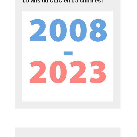
15 ans du CLIC en 15 chiffres !