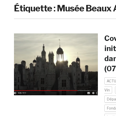
Étiquette :
Musée Beaux A
Cov
ini
dan
(0
ACTU
Vin
Dépa
Fonda