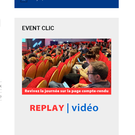
Notice
EVENT CLIC
x
e