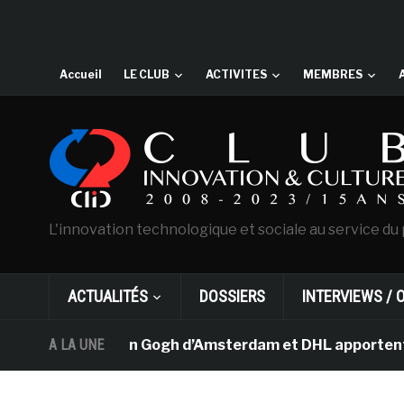
Accueil
LE CLUB
ACTIVITES
MEMBRES
L'innovation technologique et sociale au service du 
ACTUALITÉS
DOSSIERS
INTERVIEWS / 
Le musée Van Gogh d’Amsterdam et DHL apportent l’art da
A LA UNE