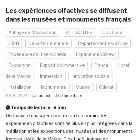
Les expériences olfactives se diffusent
dans les musées et monuments français
Abbaye de Maubuisson
ACTUALITÉS
Clos Lucé
CMN
Département Isère
Département Val d'Oise
Expérience multisensorielle
Expérience visiteur
Exposition
Exposition immersive
France
Hotel
de la Marine
Immersion
Innovation sociale
Installation
Monuments
Musée
Odorat
10/06/2024
par
admin
0 commentaire
Temps de lecture :
8
min
De manière quasi permanente ou temporaire, les
expériences olfactives sont de plus en plus intégrées dans la
médiation et les expositions des musées et des monuments
français. Hôtel de la Marine, Clos Lucé, Abbaye de