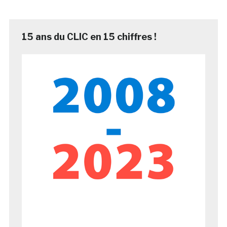
15 ans du CLIC en 15 chiffres !