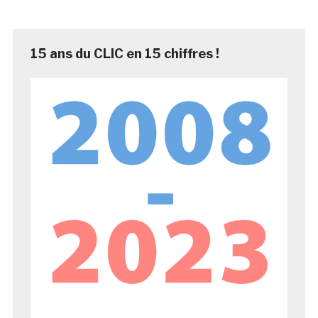
15 ans du CLIC en 15 chiffres !