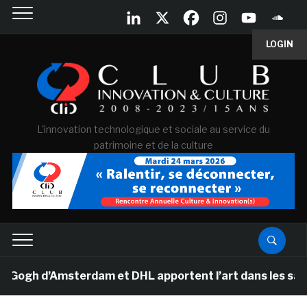
LOGIN
L'innovation technologique et sociale au service du
patrimoine et de la culture
h d’Amsterdam et DHL apportent l’art dans les salles de