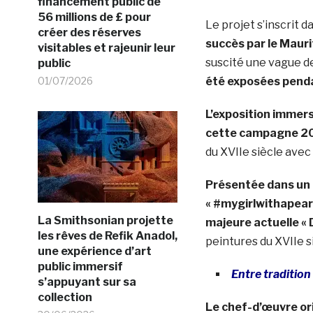
financement public de
56 millions de £ pour
Le projet s’inscrit d
créer des réserves
succès par le Mauri
visitables et rajeunir leur
suscité une vague d
public
01/07/2026
été exposées penda
L’exposition immers
cette campagne 2
du XVIIe siècle avec 
Présentée dans un 
« #mygirlwithapearl
La Smithsonian projette
majeure actuelle «
les rêves de Refik Anadol,
peintures du XVIIe s
une expérience d’art
public immersif
Entre tradition
s’appuyant sur sa
collection
Le chef-d’œuvre or