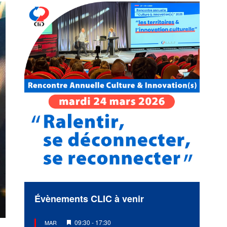
Évènements CLIC à venir
Mis
09:30
-
17:30
MAR