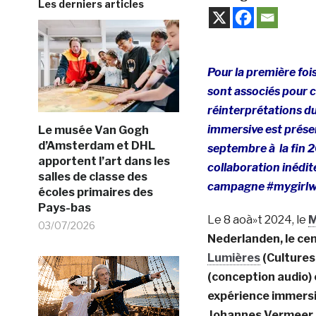
Les derniers articles
Pour la première foi
sont associés pour c
réinterprétations du 
immersive est prése
Le musée Van Gogh
d’Amsterdam et DHL
septembre à la fin 2
apportent l’art dans les
collaboration inédit
salles de classe des
campagne #mygirlwi
écoles primaires des
Pays-bas
Le 8 aoà»t 2024, le
M
03/07/2026
Nederlanden, le ce
Lumières
(Cultures
(conception audio)
expérience immersive
Johannes Vermeer.