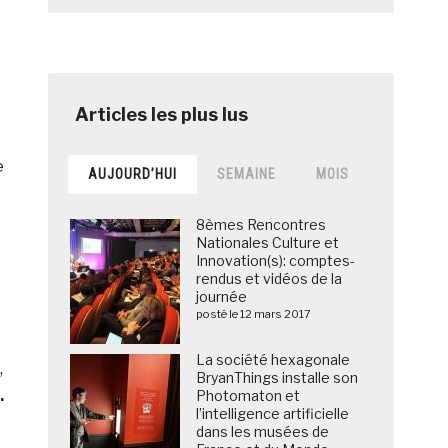
e
AUJOURD’HUI
SEMAINE
MOIS
8èmes Rencontres
Nationales Culture et
Innovation(s): comptes-
rendus et vidéos de la
journée
posté le 12 mars 2017
La société hexagonale
,
BryanThings installe son
.
Photomaton et
l’intelligence artificielle
dans les musées de