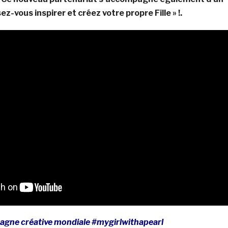
sez-vous inspirer et créez votre propre Fille » !.
pagne créative mondiale #mygirlwithapearl