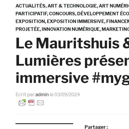
ACTUALITÉS
ART & TECHNOLOGIE
ART NUMÉRI
PARTICIPATIF
CONCOURS
DÉVELOPPEMENT ÉC
EXPOSITION
EXPOSITION IMMERSIVE
FINANCE
PROJETÉE
INNOVATION NUMÉRIQUE
MARKETIN
Le Mauritshuis &
Lumières présen
immersive #myg
Ecrit par
admin
le
03/09/2024
Partager :