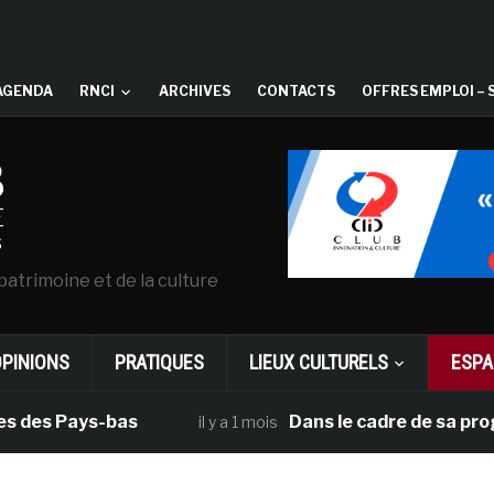
AGENDA
RNCI
ARCHIVES
CONTACTS
OFFRES EMPLOI – 
patrimoine et de la culture
OPINIONS
PRATIQUES
LIEUX CULTURELS
ESPA
ays-bas
Dans le cadre de sa programmatio
il y a 1 mois