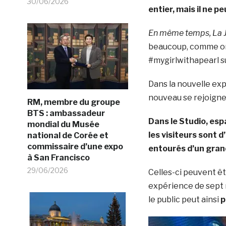
30/06/2026
entier, mais il ne 
En même temps, La Je
beaucoup, comme on
#mygirlwithapearl su
Dans la nouvelle exp
nouveau se rejoigne
RM, membre du groupe
BTS : ambassadeur
Dans le Studio, es
mondial du Musée
les visiteurs sont
national de Corée et
commissaire d’une expo
entourés d’un gran
à San Francisco
29/06/2026
Celles-ci peuvent êt
expérience de sept 
le public peut ainsi
p