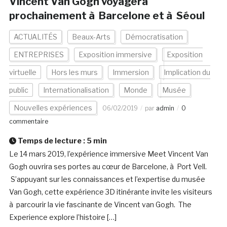
Vincent Van Gogh voyagera
prochainement à Barcelone et à Séoul
ACTUALITÉS
Beaux-Arts
Démocratisation
ENTREPRISES
Exposition immersive
Exposition
virtuelle
Hors les murs
Immersion
Implication du
public
Internationalisation
Monde
Musée
Nouvelles expériences
06/02/2019
par
admin
0
commentaire
Temps de lecture :
5
min
Le 14 mars 2019, l’expérience immersive Meet Vincent Van
Gogh ouvrira ses portes au cœur de Barcelone, à Port Vell.
S’appuyant sur les connaissances et l’expertise du musée
Van Gogh, cette expérience 3D itinérante invite les visiteurs
à parcourir la vie fascinante de Vincent van Gogh. The
Experience explore l’histoire […]