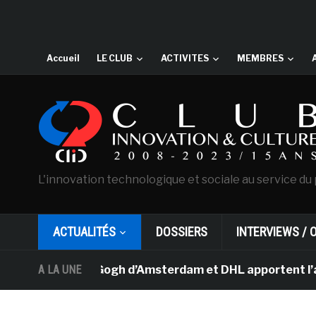
Accueil
LE CLUB
ACTIVITES
MEMBRES
L'innovation technologique et sociale au service du 
ACTUALITÉS
DOSSIERS
INTERVIEWS / 
sée Van Gogh d’Amsterdam et DHL apportent l’art dans le
A LA UNE