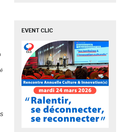
EVENT CLIC
n
té
s