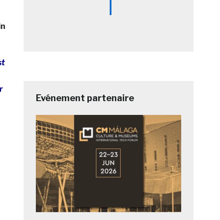
in
st
r
Evénement partenaire
,