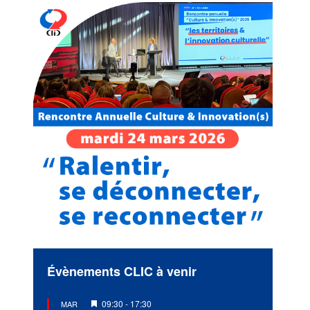
Évènements CLIC à venir
Mis
09:30
-
17:30
MAR