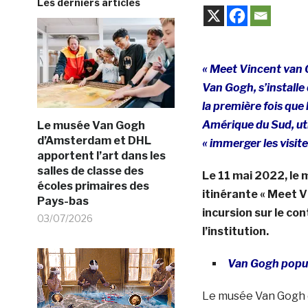
Les derniers articles
« Meet Vincent van G
Van Gogh, s’installe 
la première fois que 
Amérique du Sud, util
Le musée Van Gogh
d’Amsterdam et DHL
« immerger les visi
apportent l’art dans les
salles de classe des
Le 11 mai 2022, le
écoles primaires des
itinérante « Meet Vi
Pays-bas
incursion sur le co
03/07/2026
l’institution.
Van Gogh popul
Le musée Van Gogh e