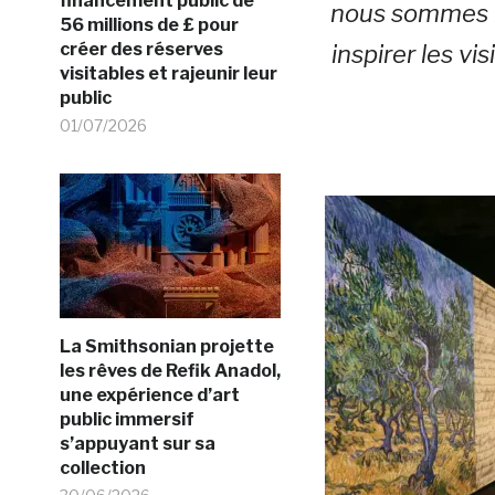
financement public de
nous sommes r
56 millions de £ pour
créer des réserves
inspirer les vi
visitables et rajeunir leur
public
01/07/2026
La Smithsonian projette
les rêves de Refik Anadol,
une expérience d’art
public immersif
s’appuyant sur sa
collection