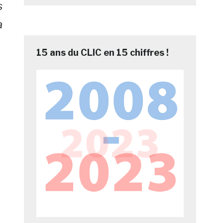
s
a
15 ans du CLIC en 15 chiffres !