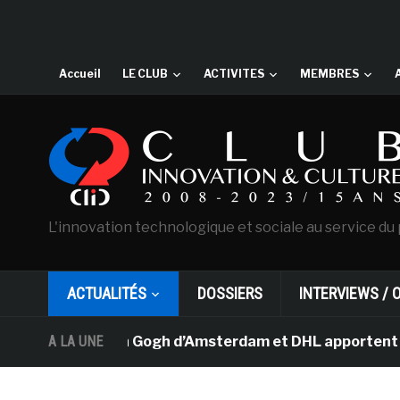
Accueil
LE CLUB
ACTIVITES
MEMBRES
L'innovation technologique et sociale au service du 
ACTUALITÉS
DOSSIERS
INTERVIEWS / 
sée Van Gogh d’Amsterdam et DHL apportent l’art dans le
A LA UNE