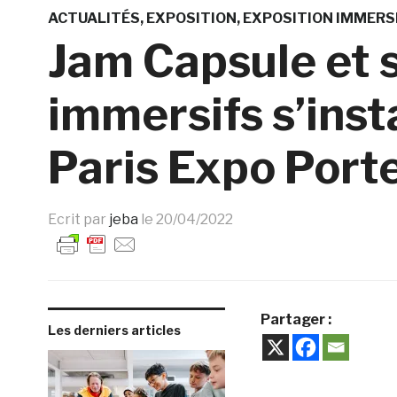
ACTUALITÉS
EXPOSITION
EXPOSITION IMMERS
Jam Capsule et
immersifs s’inst
Paris Expo Porte
Ecrit par
jeba
le
20/04/2022
Partager :
Les derniers articles