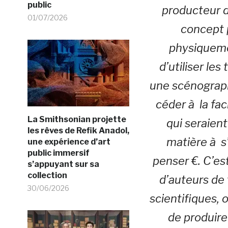
public
producteur
01/07/2026
concept 
physiquemen
d’utiliser le
une scénograph
céder à la fac
La Smithsonian projette
qui seraien
les rêves de Refik Anadol,
matière à s
une expérience d’art
public immersif
penser €.
C’es
s’appuyant sur sa
collection
d’auteurs de 
30/06/2026
scientifiques, 
de produire