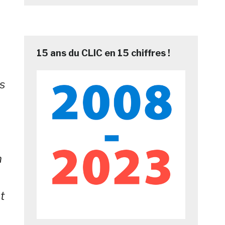
15 ans du CLIC en 15 chiffres !
s
n
nt