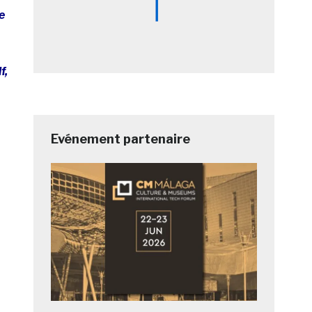
e
f,
Evénement partenaire