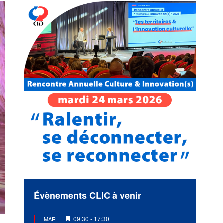
Évènements CLIC à venir
Mis
09:30
-
17:30
MAR