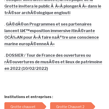
Grotte invitera le public Ã Â«Â plongerÂ Â» dans le
trÃ©sor archÃ©ologique englouti
.
GÃ©dÃ©on Programmes et ses partenaires
lancent lâ€™exposition immersive itinÃ©rante
OCÃ‰AN pour Â«Â faire naÃ®tre une conscience
marine europÃ©enneÂ Â»
.
DOSSIER / Tour de France des ouvertures ou
rÃ©ouvertures de musÃ©es et lieux de patrimoine
en 2022 (10/02/2022)
Institutions et entreprises :
Grotte chauvet
Grotte Chauvet 2