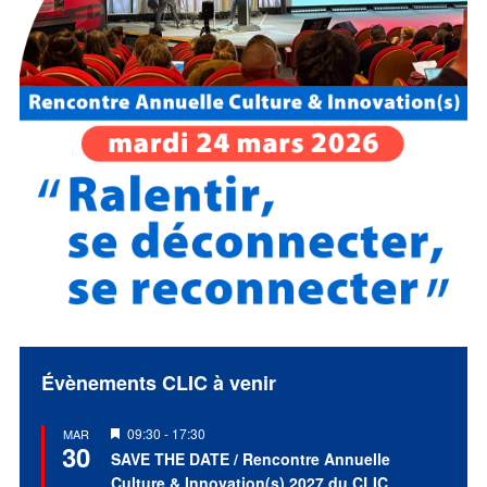
Évènements CLIC à venir
Mis
09:30
-
17:30
MAR
30
en
SAVE THE DATE / Rencontre Annuelle
avant
Culture & Innovation(s) 2027 du CLIC