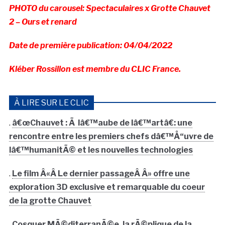
PHOTO du carousel: Spectaculaires x Grotte Chauvet
2 – Ours et renard
Date de première publication: 04/04/2022
Kléber Rossillon est membre du CLIC France.
À LIRE SUR LE CLIC
.
â€œChauvet : Ã lâ€™aube de lâ€™artâ€: une
rencontre entre les premiers chefs dâ€™Å“uvre de
lâ€™humanitÃ© et les nouvelles technologies
.
Le film Â«Â Le dernier passageÂ Â» offre une
exploration 3D exclusive et remarquable du coeur
de la grotte Chauvet
.
Cosquer MÃ©diterranÃ©e, la rÃ©plique de la