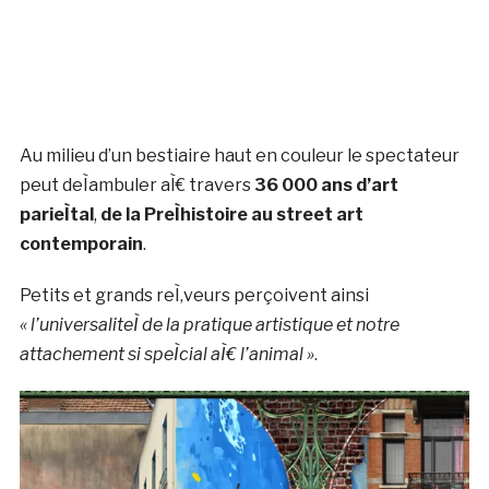
Au milieu d’un bestiaire haut en couleur le spectateur
peut deÌambuler aÌ€ travers
36 000 ans
d’art
parieÌtal
,
de la PreÌhistoire au street art
contemporain
.
Petits et grands reÌ‚veurs perçoivent ainsi
« l’universaliteÌ de la pratique artistique et notre
attachement si speÌcial aÌ€ l’animal »
.