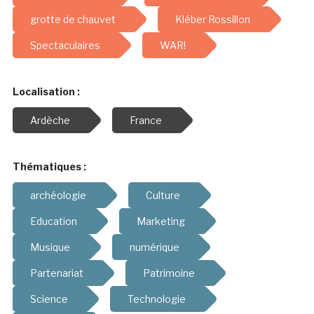
grotte de chauvet
Kléber Rossillon
Spectaculaires
WAR!
Localisation :
Ardèche
France
Thématiques :
archéologie
Culture
Education
Marketing
Musique
numérique
Partenariat
Patrimoine
Science
Technologie