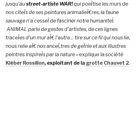
jusqu’au
street-artiste WAR!
qui poeÌtise les murs de
nos citeÌs de ses peintures animalieÌ€res, la faune
sauvage n’a cesseÌ de fasciner notre humaniteÌ.
ANIMAL parle de gestes d’artistes, de ces lignes
traceÌes d’un mur aÌ€ l’autre… tire sur ce fil qui nous lie,
nous relie aÌ€ nos anceÌ‚tres de geÌnie et aux illustres
peintres inspireÌs par la nature »
explique la société
Kléber Rossillon
, exploitant de la
grotte Chauvet 2
.