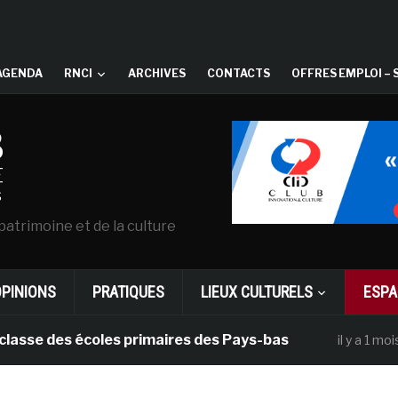
AGENDA
RNCI
ARCHIVES
CONTACTS
OFFRES EMPLOI – 
patrimoine et de la culture
OPINIONS
PRATIQUES
LIEUX CULTURELS
ESPA
e des écoles primaires des Pays-bas
Dan
il y a 1 mois