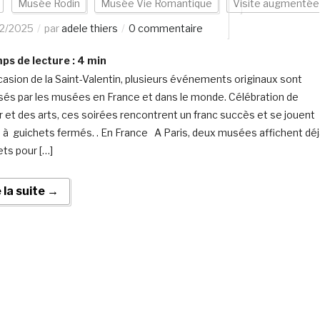
Musée Rodin
Musée Vie Romantique
Visite augmentée
02/2025
par
adele thiers
0 commentaire
s de lecture :
4
min
ccasion de la Saint-Valentin, plusieurs événements originaux sont
sés par les musées en France et dans le monde. Célébration de
r et des arts, ces soirées rencontrent un franc succès et se jouent
s à guichets fermés. . En France A Paris, deux musées affichent dé
ts pour […]
e la suite →