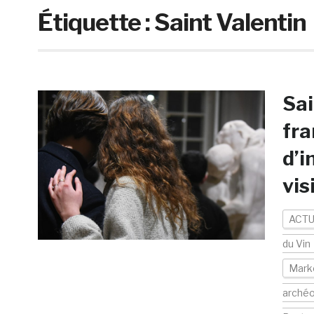
Étiquette :
Saint Valentin
Sai
fra
d’i
vis
ACTU
du Vin
Mark
arché