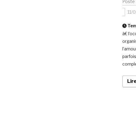
Poste
11/
Temp
à€ l’o
organi
l’amou
parfoi
comple
Lir