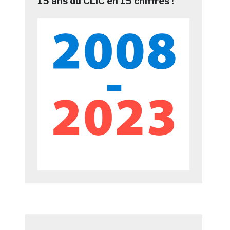
15 ans du CLIC en 15 chiffres !