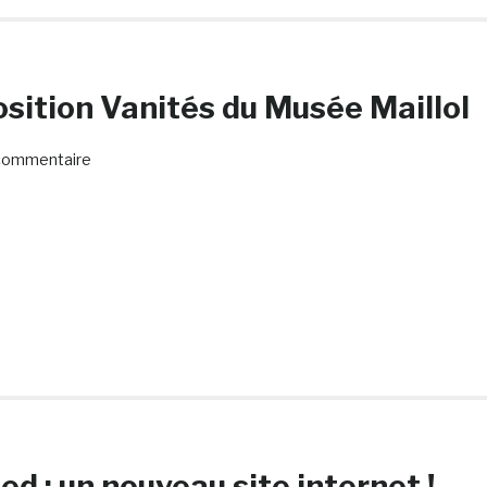
osition Vanités du Musée Maillol
commentaire
d : un nouveau site internet !