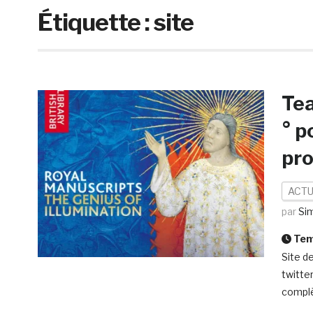
Étiquette :
site
Tea
° p
pro
ACTU
par
Si
Temp
Site de
twitte
complè