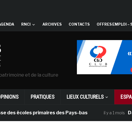
AGENDA
RNCI
ARCHIVES
CONTACTS
OFFRES EMPLOI – 
patrimoine et de la culture
OPINIONS
PRATIQUES
LIEUX CULTURELS
ESPA
s écoles primaires des Pays-bas
Dans le 
il y a 1 mois