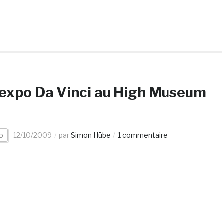
l’expo Da Vinci au High Museum
o
12/10/2009
par
Simon Hübe
1 commentaire