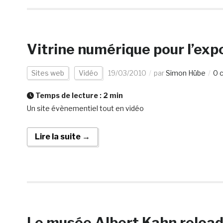
Vitrine numérique pour l’exp
Sites web
Vidéo
19/03/2010
par
Simon Hübe
0 
Temps de lecture :
2
min
Un site évènementiel tout en vidéo
Lire la suite →
Le musée Albert Kahn reloade