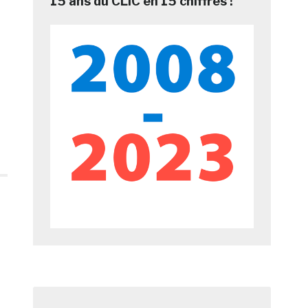
15 ans du CLIC en 15 chiffres !