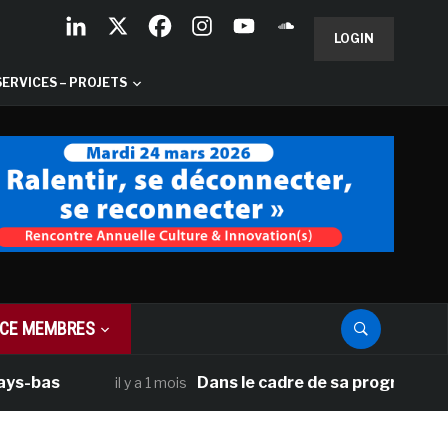
LOGIN
SERVICES – PROJETS
CE MEMBRES
as
Dans le cadre de sa programmation amé
il y a 1 mois