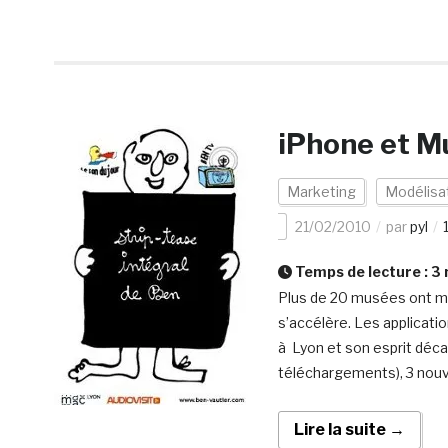
iPhone et Mus
Marketing
Modélisa
21/02/2010
par
pyl
Temps de lecture :
3
Plus de 20 musées ont ma
s’accélère. Les applicati
à Lyon et son esprit déca
téléchargements), 3 nouve
Lire la suite →