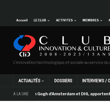
Accueil
LE CLUB
ACTIVITES
MEMBRES
L'innovation technologique et sociale au service du 
ACTUALITÉS
DOSSIERS
INTERVIEWS / 
e musée Van Gogh d’Amsterdam et DHL apportent l’art da
A LA UNE