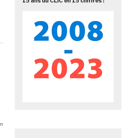
15 ans du CLIC en 15 chiffres !
on