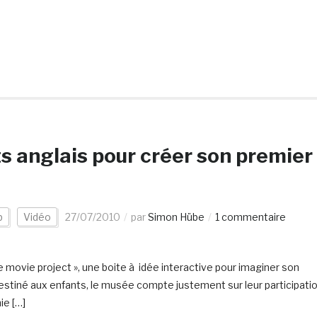
ts anglais pour créer son premier
b
Vidéo
27/07/2010
par
Simon Hübe
1 commentaire
e movie project », une boite à idée interactive pour imaginer son
 destiné aux enfants, le musée compte justement sur leur participati
ie […]