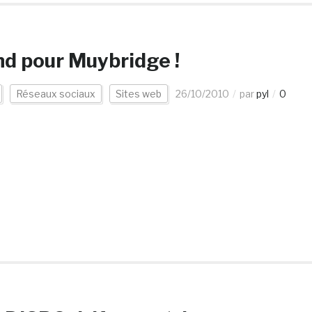
end pour Muybridge !
Réseaux sociaux
Sites web
26/10/2010
par
pyl
0