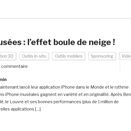
ées : l’effet boule de neige !
tion 3D
Outils in-situ
Outils mobiles
Sponsoring
Vidé
1 commentaire
min
intenant lancé leur application iPhone dans le Monde et le rythme
ons iPhone muséales gagnent en variété et en originalité. Après Ben
lé, le Louvre et ses bonnes performances (plus de 1 million de
lles applications […]