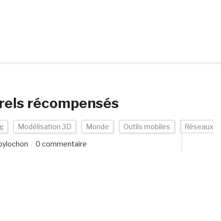
urels récompensés
g
Modélisation 3D
Monde
Outils mobiles
Réseaux
pylochon
0 commentaire