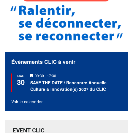
Évènements CLIC à venir
Mis
09:30
-
17:30
MAR
30
en
SAVE THE DATE / Rencontre Annuelle
avant
Culture & Innovation(s) 2027 du CLIC
Voir le calendrier
EVENT CLIC