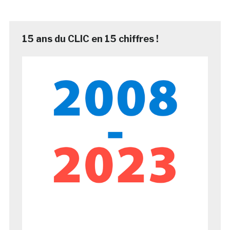
15 ans du CLIC en 15 chiffres !