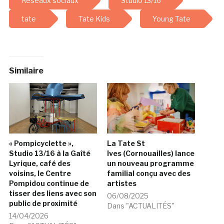
Réseaux sociaux
Studio 13/16
tate
Tate Kids
Young Tate
Similaire
« Pompicyclette »,
La Tate St
Studio 13/16 à la Gaîté
Ives (Cornouailles) lance
Lyrique, café des
un nouveau programme
voisins, le Centre
familial conçu avec des
Pompidou continue de
artistes
tisser des liens avec son
06/08/2025
public de proximité
Dans "ACTUALITÉS"
14/04/2026