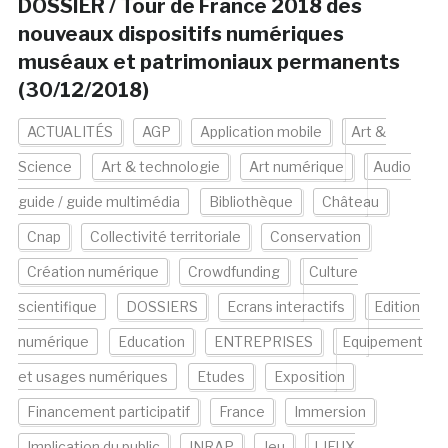
DOSSIER / Tour de France 2018 des
nouveaux dispositifs numériques
muséaux et patrimoniaux permanents
(30/12/2018)
ACTUALITÉS
AGP
Application mobile
Art &
Science
Art & technologie
Art numérique
Audio
guide / guide multimédia
Bibliothèque
Château
Cnap
Collectivité territoriale
Conservation
Création numérique
Crowdfunding
Culture
scientifique
DOSSIERS
Ecrans interactifs
Edition
numérique
Education
ENTREPRISES
Equipement
et usages numériques
Etudes
Exposition
Financement participatif
France
Immersion
Implication du public
INRAP
Jeu
LIEUX