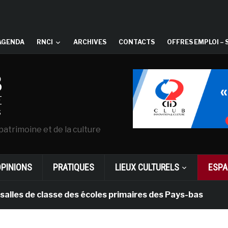
AGENDA
RNCI
ARCHIVES
CONTACTS
OFFRES EMPLOI – 
patrimoine et de la culture
OPINIONS
PRATIQUES
LIEUX CULTURELS
ESPA
de classe des écoles primaires des Pays-bas
il y a 1