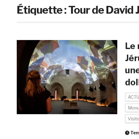
Étiquette :
Tour de David
Le 
Jér
une
dol
ACTU
Mon
Visi
Temp