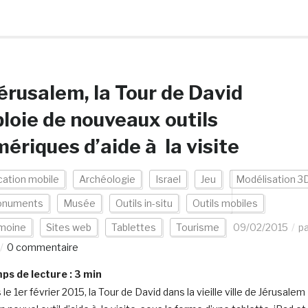
érusalem, la Tour de David
loie de nouveaux outils
ériques d’aide à la visite
cation mobile
Archéologie
Israel
Jeu
Modélisation 3
numents
Musée
Outils in-situ
Outils mobiles
imoine
Sites web
Tablettes
Tourisme
09/02/2015
pa
0 commentaire
s de lecture :
3
min
le 1er février 2015, la Tour de David dans la vieille ville de Jérusalem