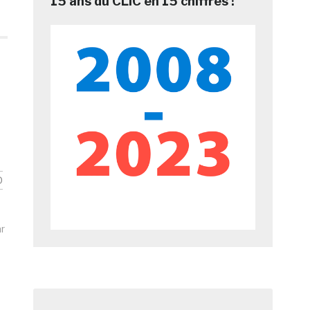
15 ans du CLIC en 15 chiffres !
D
r