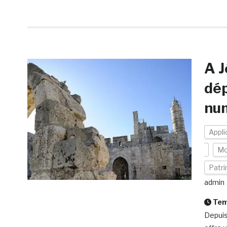
A J
dép
num
Appli
Mo
Patr
admin
Temp
Depuis 