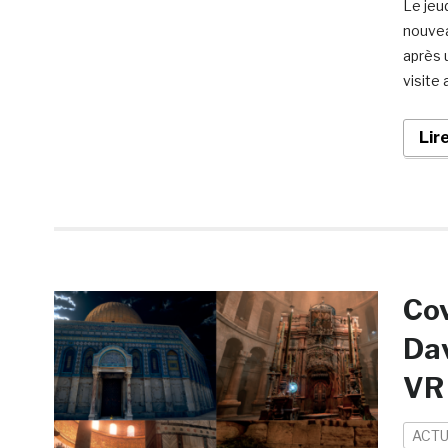
Le jeud
nouvea
après 
visite
Lir
Cov
Dav
VR 
ACTU